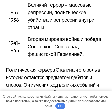
Великий террор – массовые
1937-
репрессии, политические
1938
убийства и репрессии внутри
страны.
Вторая мировая война и победа
1941-
Советского Союза над
1945
фашистской Германией.
Политическая карьера Сталина и его роль в
истории остаются предметом дебатов и
споров. Он изменил ход великих событий и
оставил неизгладимый след в истории России
Этот сайт использует куки-файлы и другие технологии, чтобы помочь
и мировой политики.
вам в навигации, а также предоставить лучший пользовательский
опыт.
OK