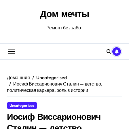
Перейти
к
Дом мечты
содержанию
Ремонт без забот
Домашняя
Uncategorised
Иосиф Виссарионович Сталин — детство,
политическая карьера, роль в истории
Uncategorised
Иосиф Виссарионович
Сталин — детство,