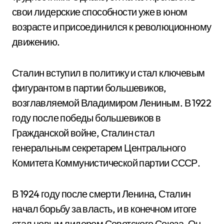
свои лидерские способности уже в юном
возрасте и присоединился к революционному
движению.
Сталин вступил в политику и стал ключевым
фигурантом в партии большевиков,
возглавляемой Владимиром Лениным. В 1922
году после победы большевиков в
Гражданской войне, Сталин стал
генеральным секретарем Центрального
Комитета Коммунистической партии СССР.
В 1924 году после смерти Ленина, Сталин
начал борьбу за власть, и в конечном итоге
стал новым лидером Советского Союза. Он