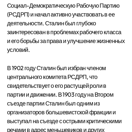
Социал-Демократическую Рабочую Партию
(РСДРП) и начал активно участвовать в ее
деятельности. Сталин был глубоко
заинтересован в проблемах рабочего класса
и его борьбы за права и улучшение жизненных
условий.
В 1902 году Сталин был избран членом
центрального комитета РСДРП, что
свидетельствует о его растущей роли в
партии и движении. В 1903 году на Втором
съезде партии Сталин был одним из
организаторов большевистской фракции и
выступал на съезде с острыми критическими
речами в адрес меньшевиков и других