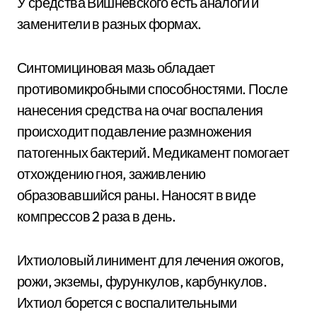
У средства Вишневского есть аналоги и
заменители в разных формах.
Синтомициновая мазь обладает
противомикробными способностями. После
нанесения средства на очаг воспаления
происходит подавление размножения
патогенных бактерий. Медикамент помогает
отхождению гноя, заживлению
образовавшийся раны. Наносят в виде
компрессов 2 раза в день.
Ихтиоловый линимент для лечения ожогов,
рожи, экземы, фурункулов, карбункулов.
Ихтиол борется с воспалительными