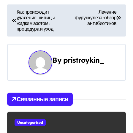
Н
Как происходит
Лечение
удаление шипицы
фурункулеза: обзор
а
жидким азотом:
антибиотиков
процедура и уход
в
и
г
By
pristroykin_
а
ц
и
Связанные записи
я
п
Uncategorised
о