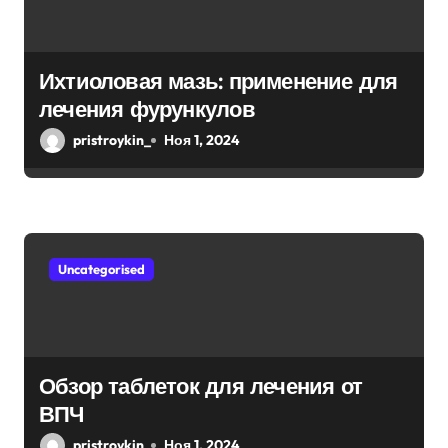
з
а
Ихтиоловая мазь: применение для
лечения фурункулов
п
pristroykin_
Ноя 1, 2024
и
с
я
Uncategorised
м
Обзор таблеток для лечения от
ВПЧ
pristroykin_
Ноя 1, 2024