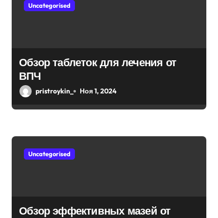
м
Uncategorised
Обзор таблеток для лечения от
ВПЧ
pristroykin_
Ноя 1, 2024
Uncategorised
Обзор эффективных мазей от