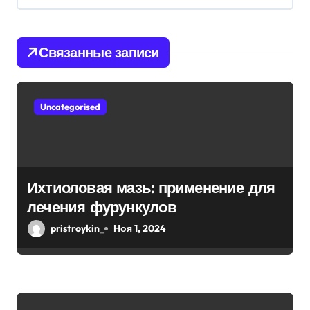
ц
и
Связанные записи
я
п
Uncategorised
о
з
а
Ихтиоловая мазь: применение для
п
лечения фурункулов
и
pristroykin_
Ноя 1, 2024
с
я