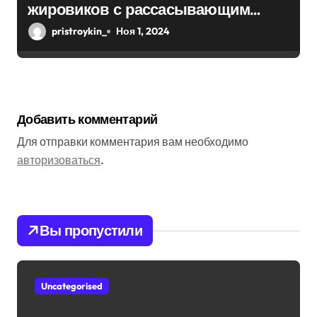
жировиков с рассасывающим
эффектом
pristroykin_
Ноя 1, 2024
Добавить комментарий
Для отправки комментария вам необходимо
авторизоваться
.
Вы пропустили
Uncategorised