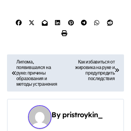
Н
Липома,
Как избавиться от
появившаяся на
жировика на руке и
а
руке: причины
предупредить
образования и
последствия
в
методы устранения
и
г
By
pristroykin_
а