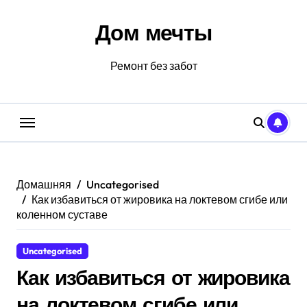
Перейти
к
Дом мечты
содержанию
Ремонт без забот
Домашняя
Uncategorised
Как избавиться от жировика на локтевом сгибе или
коленном суставе
Uncategorised
Как избавиться от жировика
на локтевом сгибе или