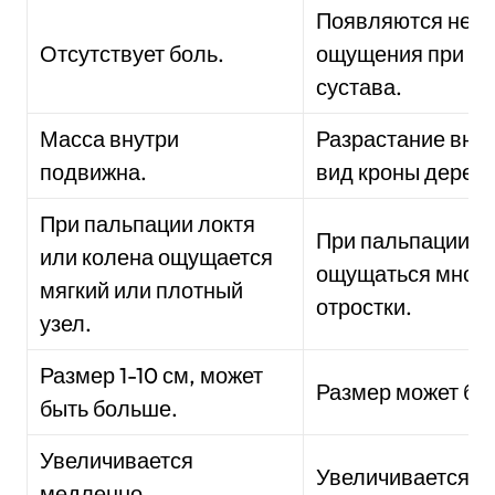
Появляются неп
Отсутствует боль.
ощущения при сг
сустава.
Масса внутри
Разрастание вну
подвижна.
вид кроны дерева
При пальпации локтя
При пальпации м
или колена ощущается
ощущаться множ
мягкий или плотный
отростки.
узел.
Размер 1-10 см, может
Размер может бы
быть больше.
Увеличивается
Увеличивается п
медленно.