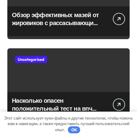
Обзор эффективных мазей от
жировиков с рассасывающим
эффектом
Uncategorised
Насколько опасен
положительный тест на впч
45
Этот сайт использует куки-файлы и другие технологии, чтобы помочь
вам в навигации, а также предоставить лучший пользовательский
опыт.
OK