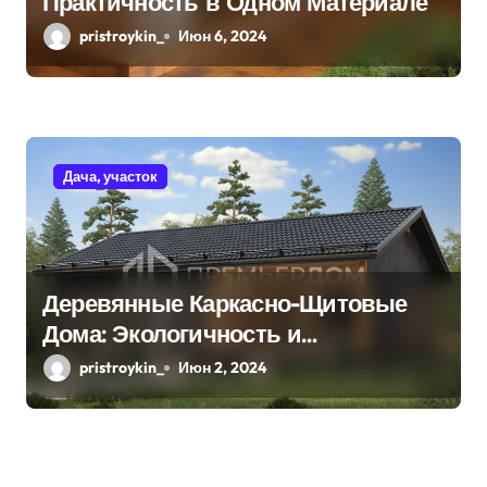
Практичность в Одном Материале
pristroykin_
Июн 6, 2024
Дача, участок
Деревянные Каркасно-Щитовые
Дома: Экологичность и
Практичность
pristroykin_
Июн 2, 2024