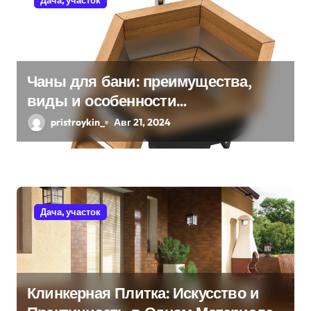
о
з
а
Чаны для бани: преимущества,
виды и особенности
п
использования
pristroykin_
Авг 21, 2024
и
с
я
Дача, участок
м
Клинкерная Плитка: Искусство и