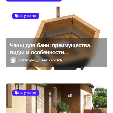
я
п
Дача, участок
о
з
Чаны для бани: преимущества,
а
виды и особенности
п
использования
pristroykin_
Авг 21, 2024
и
с
я
Дача, участок
м