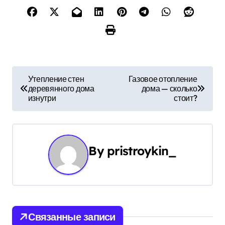
Н
Утепление стен
Газовое отопление
деревянного дома
дома — сколько
а
изнутри
стоит?
в
и
By
pristroykin_
г
а
ц
и
Связанные записи