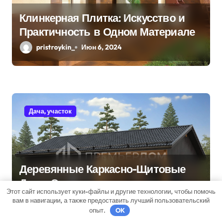
Клинкерная Плитка: Искусство и
Практичность в Одном Материале
pristroykin_
Июн 6, 2024
Дача, участок
Деревянные Каркасно-Щитовые
Дома: Экологичность и
Этот сайт использует куки-файлы и другие технологии, чтобы помочь
Практичность
pristroykin_
Июн 2, 2024
вам в навигации, а также предоставить лучший пользовательский
опыт.
OK