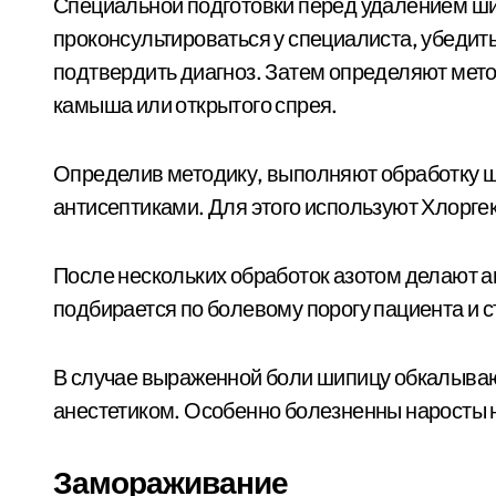
Специальной подготовки перед удалением ши
проконсультироваться у специалиста, убедит
подтвердить диагноз. Затем определяют мет
камыша или открытого спрея.
Определив методику, выполняют обработку ш
антисептиками. Для этого используют Хлорге
После нескольких обработок азотом делают а
подбирается по болевому порогу пациента и 
В случае выраженной боли шипицу обкалыва
анестетиком. Особенно болезненны наросты н
Замораживание