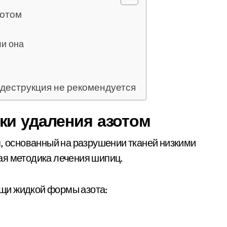
зотом
ли она
деструкция не рекомендуется
ки удаления азотом
я, основанный на разрушении тканей низкими
ая методика лечения шипиц.
щи жидкой формы азота: