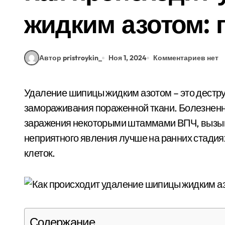
жидким азотом: 
Автор pristroykin_
Ноя 1, 2024
Комментариев нет
Удаление шипицы жидким азотом – это деструкция бородавки с помощью быстрого
замораживания пораженной ткани. Болезненно
заражения некоторыми штаммами ВПЧ, вызыва
неприятного явления лучше на ранних стадиях
клеток.
Содержание