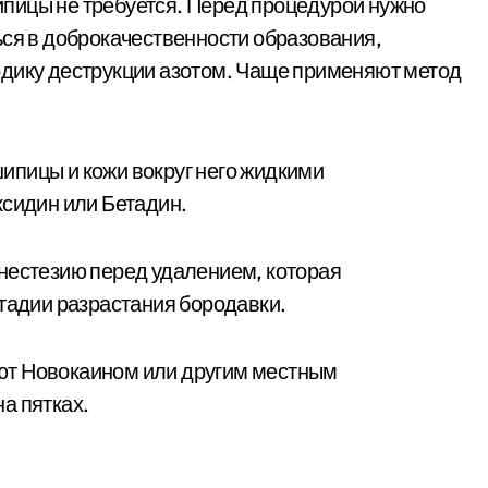
пицы не требуется. Перед процедурой нужно
ься в доброкачественности образования,
одику деструкции азотом. Чаще применяют метод
ипицы и кожи вокруг него жидкими
ксидин или Бетадин.
нестезию перед удалением, которая
стадии разрастания бородавки.
ют Новокаином или другим местным
а пятках.