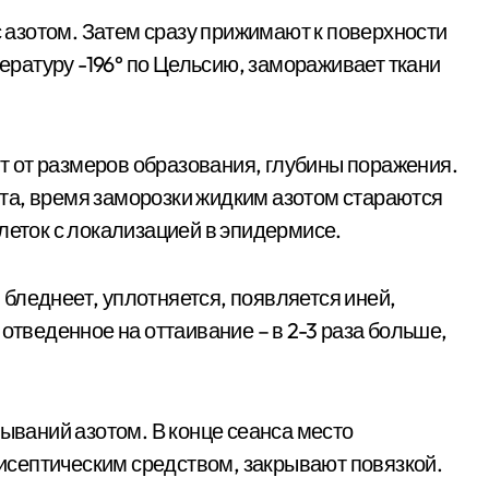
 с азотом. Затем сразу прижимают к поверхности
ратуру -196° по Цельсию, замораживает ткани
сит от размеров образования, глубины поражения.
та, время заморозки жидким азотом стараются
леток с локализацией в эпидермисе.
бледнеет, уплотняется, появляется иней,
 отведенное на оттаивание – в 2-3 раза больше,
дываний азотом. В конце сеанса место
септическим средством, закрывают повязкой.