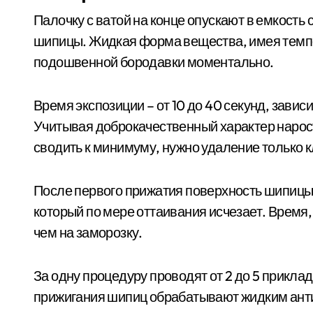
Палочку с ватой на конце опускают в емкость
шипицы. Жидкая форма вещества, имея темпе
подошвенной бородавки моментально.
Время экспозиции – от 10 до 40 секунд, зави
Учитывая доброкачественный характер нарос
сводить к минимуму, нужно удаление только к
После первого прижатия поверхность шипицы 
который по мере оттаивания исчезает. Время,
чем на заморозку.
За одну процедуру проводят от 2 до 5 прикла
прижигания шипиц обрабатывают жидким анти