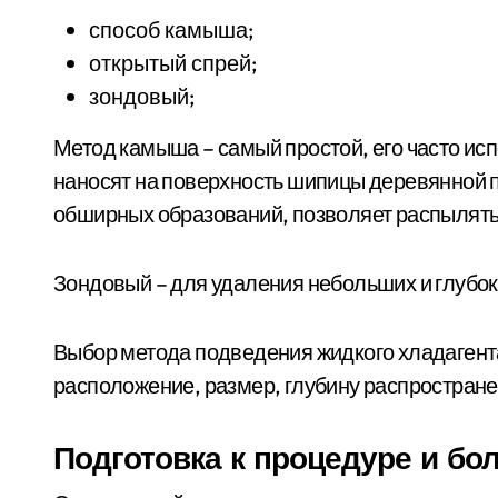
способ камыша;
открытый спрей;
зондовый;
Метод камыша – самый простой, его часто ис
наносят на поверхность шипицы деревянной п
обширных образований, позволяет распылять
Зондовый – для удаления небольших и глубо
Выбор метода подведения жидкого хладагент
расположение, размер, глубину распростран
Подготовка к процедуре и бо