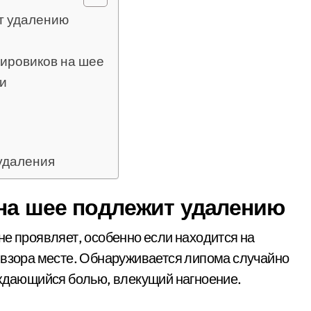
ит удалению
ировиков на шее
и
удаления
 на шее подлежит удалению
не проявляет, особенно если находится на
 взора месте. Обнаруживается липома случайно
ождающийся болью, влекущий нагноение.