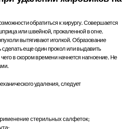
 возможности обратиться к хирургу. Совершается
шприца или швейной, прокаленной в огне.
 опухоли вытягивают иголкой. Образование
 сделать еще один прокол или выдавить
чего в скором времени начнется нагноение. Не
ами.
еханического удаления, следует
 применение стерильных салфеток;
ута;