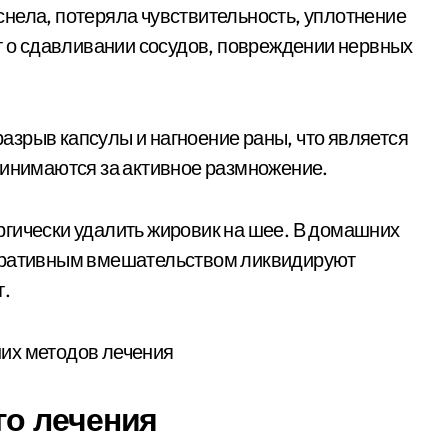
нела, потеряла чувствительность, уплотнение
ет о сдавливании сосудов, повреждении нервных
зрыв капсулы и нагноение раны, что является
ринимаются за активное размножение.
гически удалить жировик на шее. В домашних
перативным вмешательством ликвидируют
т.
о лечения