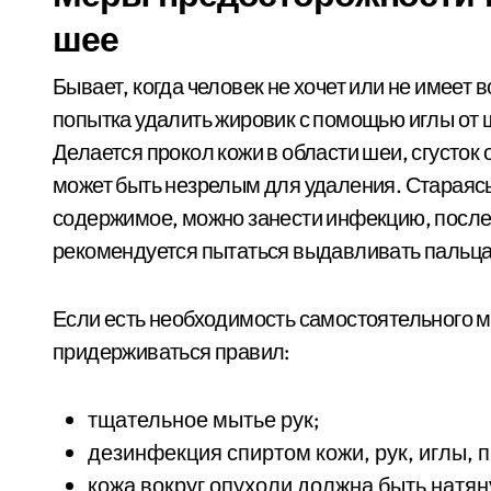
шее
Бывает, когда человек не хочет или не имеет
попытка удалить жировик с помощью иглы от 
Делается прокол кожи в области шеи, сгусток
может быть незрелым для удаления. Стараясь
содержимое, можно занести инфекцию, после 
рекомендуется пытаться выдавливать пальц
Если есть необходимость самостоятельного м
придерживаться правил:
тщательное мытье рук;
дезинфекция спиртом кожи, рук, иглы,
кожа вокруг опухоли должна быть натян