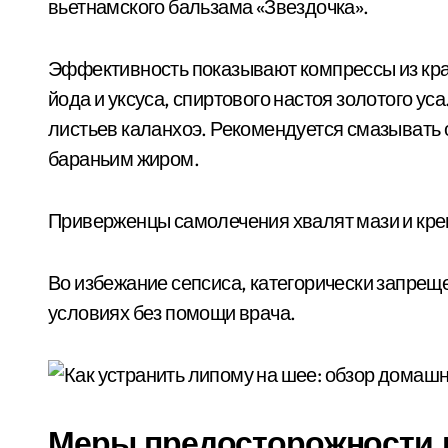
вьетнамского бальзама «Звездочка».
Эффективность показывают компрессы из крап
йода и уксуса, спиртового настоя золотого у
листьев каланхоэ. Рекомендуется смазывать 
бараньим жиром.
Приверженцы самолечения хвалят мази и крем
Во избежание сепсиса, категорически запрещ
условиях без помощи врача.
Меры предосторожности 