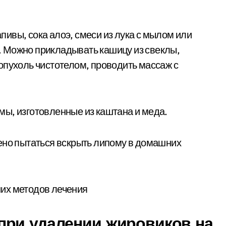
ивы, сока алоэ, смеси из лука с мылом или
са. Можно прикладывать кашицу из свеклы,
опухоль чистотелом, проводить массаж с
ы, изготовленные из каштана и меда.
ено пытаться вскрыть липому в домашних
при удалении жировиков на