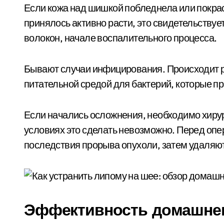
Если кожа над шишкой побледнела или покрас
принялось активно расти, это свидетельству
волокон, начале воспалительного процесса.
Бывают случаи инфицирования. Происходит ра
питательной средой для бактерий, которые п
Если начались осложнения, необходимо хирур
условиях это сделать невозможно. Перед о
последствия прорыва опухоли, затем удаляю
Эффективность домашнег