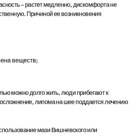
асность – растет медленно, дискомфорта не
ественную. Причиной ее возникновения
мена веществ;
лью можно долго жить, люди прибегают к
 осложнение, липома на шее поддается лечению
спользование мази Вишневского или