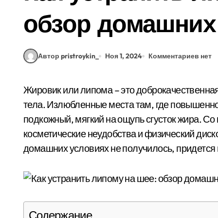
обзор домашних
Автор pristroykin_
Ноя 1, 2024
Комментариев нет
Жировик или липома – это доброкачественная опухоль ткани. Возникает на разных участках
тела. Излюбленные места там, где повышенн
подкожный, мягкий на ощупь сгусток жира. Со
косметические неудобства и физический диск
домашних условиях не получилось, придется 
Содержание