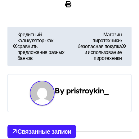
Н
Кредитный
Магазин
калькулятор: как
пиротехники:
а
сравнить
безопасная покупка
предложения разных
и использование
в
банков
пиротехники
и
г
By
pristroykin_
а
ц
и
Связанные записи
я