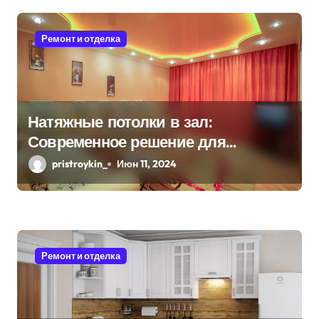
п
Ремонт и отделка
о
з
а
Натяжные потолки в зал:
п
Современное решение для
и
стильного интерьера
pristroykin_
Июн 11, 2024
с
я
м
Ремонт и отделка