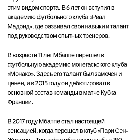
этим видом спорта. В 6 лет он вступил в
академию футбольного клуба «Реал
Мадрид», где развивал свои навыки и талант
под руководством опытных тренеров.
В возрасте 11 лет Мбаппе перешел в
футбольную академию монегаскского клуба
«Монако». Здесь его талант был замечен и
ценен, и в 2015 году он дебютировал в
основной состав команды в матче Кубка
Франции.
В 2017 году Мбаппе стал настоящей
сенсацией, когда перешел в клуб «Пари Сен-
Жермен». Трансфер обошелся клубу в 180