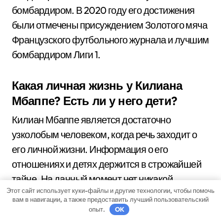
бомбардиром. В 2020 году его достижения
были отмечены присуждением Золотого мяча
Французского футбольного журнала и лучшим
бомбардиром Лиги 1.
Какая личная жизнь у Килиана
Мбаппе? Есть ли у него дети?
Килиан Мбаппе является достаточно
узколобым человеком, когда речь заходит о
его личной жизни. Информация о его
отношениях и детях держится в строжайшей
тайне. На данный момент нет никакой
Этот сайт использует куки-файлы и другие технологии, чтобы помочь
официальной информации о том, есть ли у
вам в навигации, а также предоставить лучший пользовательский
него подруга или дети. Он склоняется к
опыт.
OK