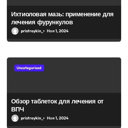
п
Ихтиоловая мазь: применение для
и
лечения фурункулов
с
pristroykin_
Ноя 1, 2024
я
м
Uncategorised
Обзор таблеток для лечения от
ВПЧ
pristroykin_
Ноя 1, 2024