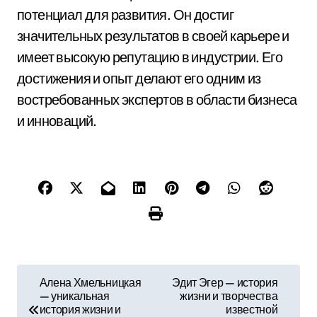
потенциал для развития. Он достиг
значительных результатов в своей карьере и
имеет высокую репутацию в индустрии. Его
достижения и опыт делают его одним из
востребованных экспертов в области бизнеса
и инноваций.
Н
Алена Хмельницкая
Эдит Эгер — история
— уникальная
жизни и творчества
а
история жизни и
известной