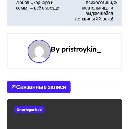
любовь, карьера и
психологини,
в
семья — всё о звезде
писательницы и
выдающейся
и
женщины ХХ века!
г
а
By
pristroykin_
ц
и
я
Связанные записи
п
о
Uncategorised
з
а