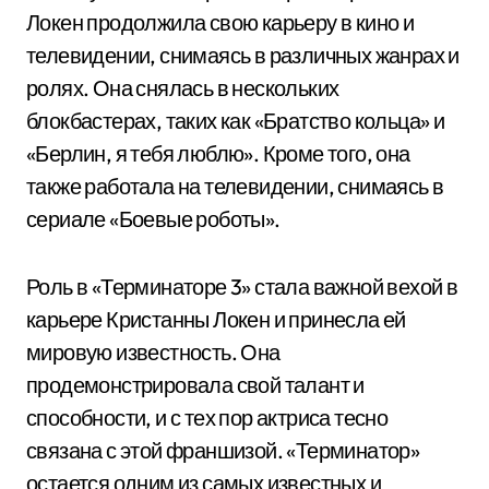
Локен продолжила свою карьеру в кино и
телевидении, снимаясь в различных жанрах и
ролях. Она снялась в нескольких
блокбастерах, таких как «Братство кольца» и
«Берлин, я тебя люблю». Кроме того, она
также работала на телевидении, снимаясь в
сериале «Боевые роботы».
Роль в «Терминаторе 3» стала важной вехой в
карьере Кристанны Локен и принесла ей
мировую известность. Она
продемонстрировала свой талант и
способности, и с тех пор актриса тесно
связана с этой франшизой. «Терминатор»
остается одним из самых известных и