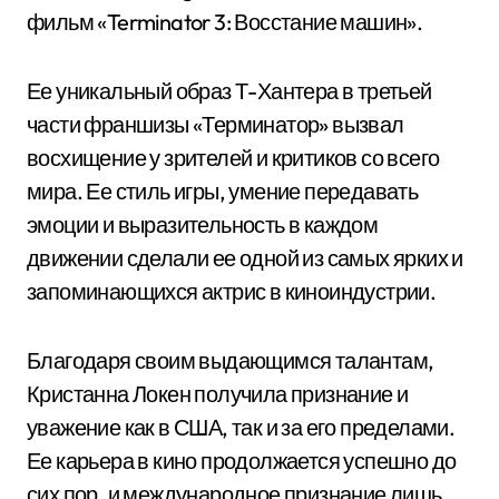
фильм «Terminator 3: Восстание машин».
Ее уникальный образ Т-Хантера в третьей
части франшизы «Терминатор» вызвал
восхищение у зрителей и критиков со всего
мира. Ее стиль игры, умение передавать
эмоции и выразительность в каждом
движении сделали ее одной из самых ярких и
запоминающихся актрис в киноиндустрии.
Благодаря своим выдающимся талантам,
Кристанна Локен получила признание и
уважение как в США, так и за его пределами.
Ее карьера в кино продолжается успешно до
сих пор, и международное признание лишь