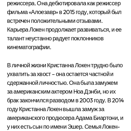
режиссера. Она дебютировала как режиссер
фильма «Алоезавр» в 2015 году, который был
встречен положительными отзывами.
Карьера Локен продолжает развиваться, и ее
талант неустанно радует поклонников
кинематографии.
В личной жизни Кристанна Локен трудно было
ухватить за хвост – она остается частной и
сдержанной личностью. Она была замужем
за американским актером Ноа Дэнби, но их
брак закончился разводом в 2003 году. В 2014
году Кристанна Локен вышла замуж за
американского продюсера Адама Биартони, и
у них есть сын по имени Эшер. Семья Локен-