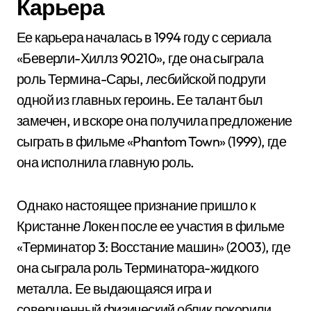
Карьера
Ее карьера началась в 1994 году с сериала
«Беверли-Хиллз 90210», где она сыграла
роль Термина-Сары, лесбийской подруги
одной из главных героинь. Ее талант был
замечен, и вскоре она получила предложение
сыграть в фильме «Phantom Town» (1999), где
она исполнила главную роль.
Однако настоящее признание пришло к
Кристанне Локен после ее участия в фильме
«Терминатор 3: Восстание машин» (2003), где
она сыграла роль Терминатора-жидкого
металла. Ее выдающаяся игра и
совершенный физический облик покорили