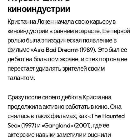
киноиндустрии
Кристанна Локен начала свою карьеру в
киноиндустрии в раннем возрасте. Ее первой
ролью была эпизодическая появление в
фильме «As a Bad Dream» (1989). Это был ее
дебют на большом экране, и с тех пор она не
перестает удивлять зрителей своим
талантом.
Сразу после своего дебюта Кристанна
продолжила активно работать в кино. Она
снялась в таких фильмах, как «The Haunted
Sea» (1997) и «Gangland» (2001), где ее
актерские навыки заметили и оценили