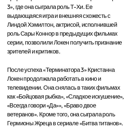
3», где она сыграла роль Т-Хи. Ее
выдающаяся игра и внешняя схожесть с
Линдой Хэмилтон, актрисой, исполнившей
роль Сары Коннор в предыдущих фильмах
серии, позволили Локен получить признание
зрителей и критиков.
После успеха «Терминатора 3» Кристанна
Локен продолжала работать в кино и
телевидении. Она снялась в таких фильмах
как «Бойцовая рыбка», «Сладкое искушение»,
«Всегда говори «Да»», «Браво двое
ветеранов». Кроме того, она сыграла роль
Гермионы Жреца в сериале «Битва титанов».