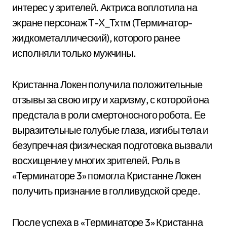
интерес у зрителей. Актриса воплотила на
экране персонаж Т-Х_Тхтм (Терминатор-
жидкометаллический), которого ранее
исполняли только мужчины.
Кристанна Локен получила положительные
отзывы за свою игру и харизму, с которой она
предстала в роли смертоносного робота. Ее
выразительные голубые глаза, изгибы тела и
безупречная физическая подготовка вызвали
восхищение у многих зрителей. Роль в
«Терминаторе 3» помогла Кристанне Локен
получить признание в голливудской среде.
После успеха в «Терминаторе 3» Кристанна