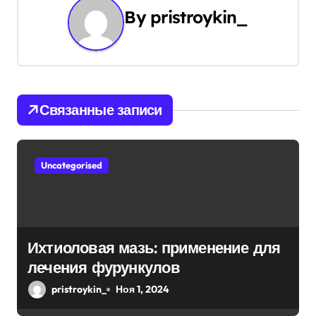
ц
By
pristroykin_
и
я
п
Связанные записи
о
з
Uncategorised
а
п
и
Ихтиоловая мазь: применение для
лечения фурункулов
с
pristroykin_
Ноя 1, 2024
я