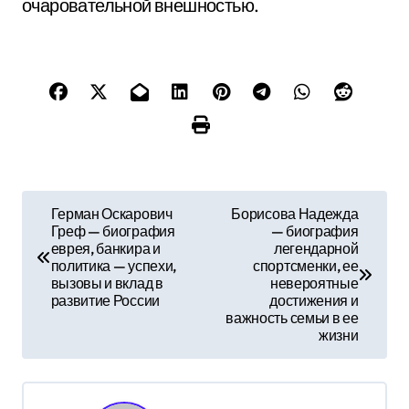
очаровательной внешностью.
Н
Герман Оскарович
Борисова Надежда
Греф — биография
— биография
а
еврея, банкира и
легендарной
политика — успехи,
спортсменки, ее
в
вызовы и вклад в
невероятные
развитие России
достижения и
и
важность семьи в ее
жизни
г
а