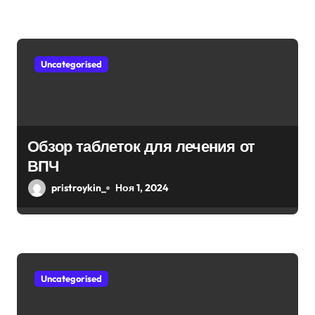
м
Uncategorised
Обзор таблеток для лечения от
ВПЧ
pristroykin_
Ноя 1, 2024
Uncategorised