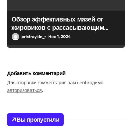
Обзор эффективных мазей от
жировиков с рассасывающим
эффектом
pristroykin_
Ноя 1, 2024
Добавить комментарий
Для отправки комментария вам необходимо
авторизоваться
.
Вы пропустили