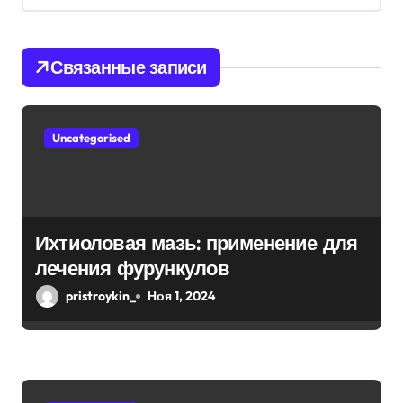
ц
и
Связанные записи
я
п
Uncategorised
о
з
а
Ихтиоловая мазь: применение для
п
лечения фурункулов
и
pristroykin_
Ноя 1, 2024
с
я