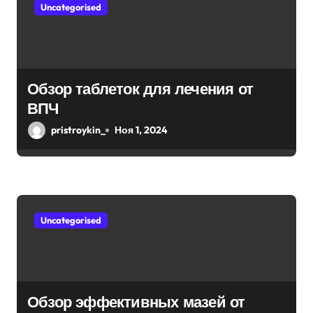
м
Uncategorised
Обзор таблеток для лечения от
ВПЧ
pristroykin_
Ноя 1, 2024
Uncategorised
Обзор эффективных мазей от