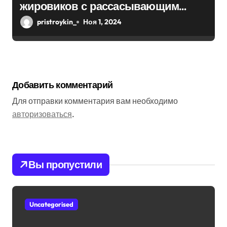
жировиков с рассасывающим
эффектом
pristroykin_
Ноя 1, 2024
Добавить комментарий
Для отправки комментария вам необходимо
авторизоваться
.
Вы пропустили
Uncategorised