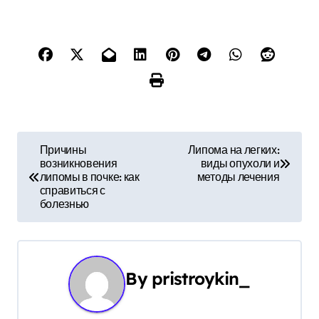
Н
Причины
Липома на легких:
возникновения
виды опухоли и
а
липомы в почке: как
методы лечения
справиться с
в
болезнью
и
г
By
pristroykin_
а