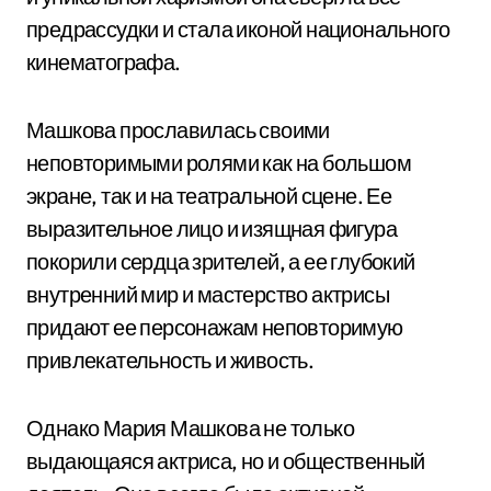
предрассудки и стала иконой национального
кинематографа.
Машкова прославилась своими
неповторимыми ролями как на большом
экране, так и на театральной сцене. Ее
выразительное лицо и изящная фигура
покорили сердца зрителей, а ее глубокий
внутренний мир и мастерство актрисы
придают ее персонажам неповторимую
привлекательность и живость.
Однако Мария Машкова не только
выдающаяся актриса, но и общественный