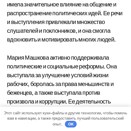
имела значительное влияние на общение и
распространение политических идей. Ее речи
и выступления привлекали множество
слушателей и поклонников, и она смогла
вдохновить и мотивировать многих людей.
Мария Машкова активно поддерживала
политические и социальные реформы. Она
выступала за улучшение условий жизни
рабочих, боролась за права меньшинств и
беженцев, а также выступала против
произвола и коррупции. Ее деятельность
оказала большое влияние на политическую
Этот сайт использует куки-файлы и другие технологии, чтобы помочь
среду и стимулировала общественные
вам в навигации, а также предоставить лучший пользовательский
опыт.
OK
изменения.