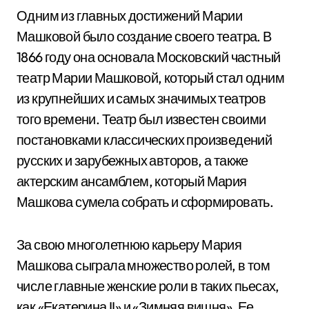
Одним из главных достижений Марии
Машковой было создание своего театра. В
1866 году она основала Московский частный
театр Марии Машковой, который стал одним
из крупнейших и самых значимых театров
того времени. Театр был известен своими
постановками классических произведений
русских и зарубежных авторов, а также
актерским ансамблем, который Мария
Машкова сумела собрать и сформировать.
За свою многолетнюю карьеру Мария
Машкова сыграла множество ролей, в том
числе главные женские роли в таких пьесах,
как «Екатерина II» и «Зимняя вишня». Ее