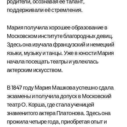
родители, осознавая её талант,
поддерживали её стремления.
Мария получила хорошее образование в
Московском институте благородных девиц.
Здесь она изучала французский и немецкий
языки, музыку и танцы. Уже в юности Мария
начала посещать театры и увлеклась
актерским искусством.
В 1847 году Мария Машкова успешно сдала
экзамены и получила допуск в Московский
театр О. Корша, где стала ученицей
знаменитого актера Платонова. Здесь она
прожила четыре года, приобретая опыт и