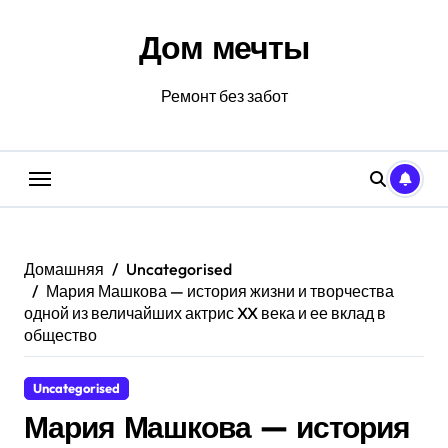
Перейти
к
Дом мечты
содержанию
Ремонт без забот
Домашняя
Uncategorised
Мария Машкова — история жизни и творчества
одной из величайших актрис XX века и ее вклад в
общество
Uncategorised
Мария Машкова — история