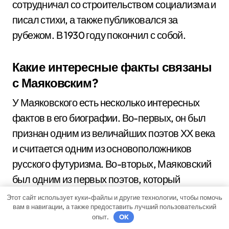
сотрудничал со строительством социализма и
писал стихи, а также публиковался за
рубежом. В 1930 году покончил с собой.
Какие интересные факты связаны
с Маяковским?
У Маяковского есть несколько интересных
фактов в его биографии. Во-первых, он был
признан одним из величайших поэтов ХХ века
и считается одним из основоположников
русского футуризма. Во-вторых, Маяковский
был одним из первых поэтов, который
активно использовал новые технологии,
Этот сайт использует куки-файлы и другие технологии, чтобы помочь
вам в навигации, а также предоставить лучший пользовательский
такие как кино и радио, для распространения
опыт.
OK
своей поэзии. Кроме того, он был известен