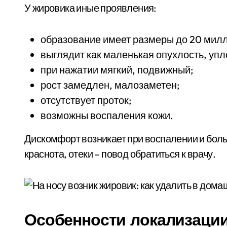
У жировика иные проявления:
образование имеет размеры до 20 мил
выглядит как маленькая опухлость, уп
при нажатии мягкий, подвижный;
рост замедлен, малозаметен;
отсутствует проток;
возможны воспаления кожи.
Дискомфорт возникает при воспалении и боль
краснота, отеки – повод обратиться к врачу.
Особенности локализации