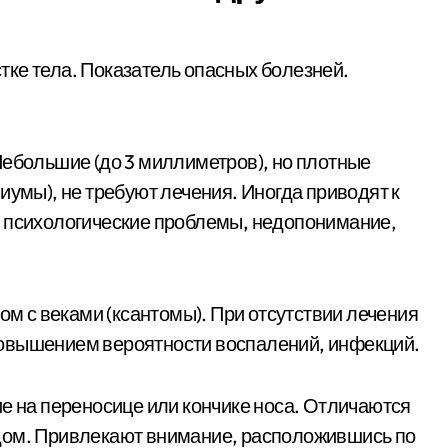
ке тела. Показатель опасных болезней.
Небольшие (до 3 миллиметров), но плотные
иумы), не требуют лечения. Иногда приводят к
— психологические проблемы, недопонимание,
ом с веками (ксантомы). При отсутствии лечения
повышением вероятности воспалений, инфекций.
ие на переносице или кончике носа. Отличаются
дом. Привлекают внимание, расположившись по