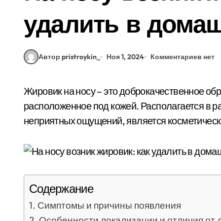
удалить в дома
Автор pristroykin_
Ноя 1, 2024
Комментариев нет
Жировик на носу – это доброкачественное образование с белыми жировыми клетками,
расположенное под кожей. Располагается в р
неприятных ощущений, является косметичес
Содержание
Симптомы и причины появления
Особенности локализации и отличия от 