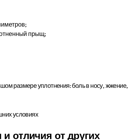
лиметров;
лотненный прыщ;
шом размере уплотнения: боль в носу, жжение,
 и отличия от других