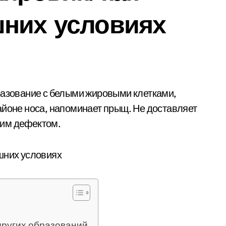
шних условиях
айоне носа, напоминает прыщ. Не доставляет
ким дефектом.
других образований