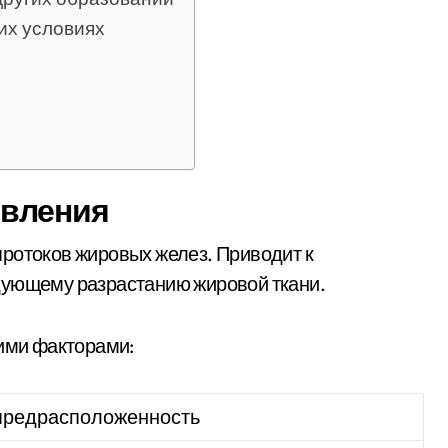
их условиях
вления
ротоков жировых желез. Приводит к
дующему разрастанию жировой ткани.
ими факторами:
предрасположенность