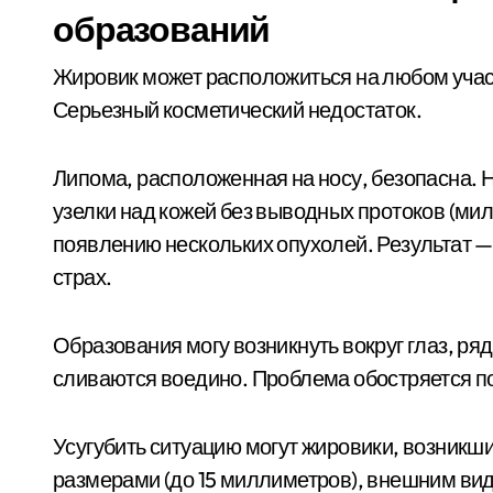
образований
Жировик может расположиться на любом участ
Серьезный косметический недостаток.
Липома, расположенная на носу, безопасна. 
узелки над кожей без выводных протоков (мил
появлению нескольких опухолей. Результат 
страх.
Образования могу возникнуть вокруг глаз, ряд
сливаются воедино. Проблема обостряется 
Усугубить ситуацию могут жировики, возникш
размерами (до 15 миллиметров), внешним ви