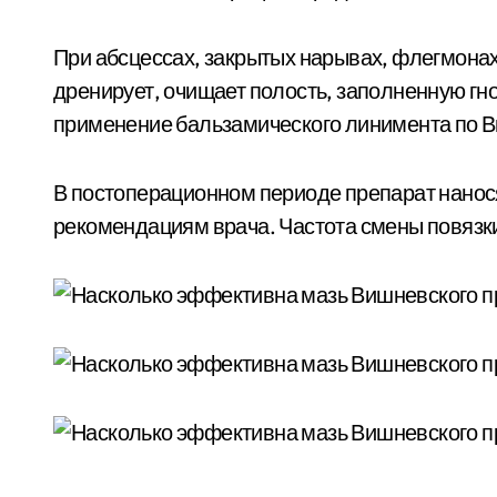
При абсцессах, закрытых нарывах, флегмонах
дренирует, очищает полость, заполненную гн
применение бальзамического линимента по 
В постоперационном периоде препарат нанося
рекомендациям врача. Частота смены повязки 