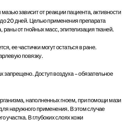
я мазью зависит от реакции пациента, активности
 до 20 дней. Целью применения препарата
 раны от гнойных масс, эпителизация тканей.
я, ее частички могут остаться в ране.
арлевую повязку.
х запрещено. Доступ воздуха – обязательное
организма, наполненных гноем, при помощи мази
 для наружного применения. В этом случае
о участка. В глубоких слоях кожи