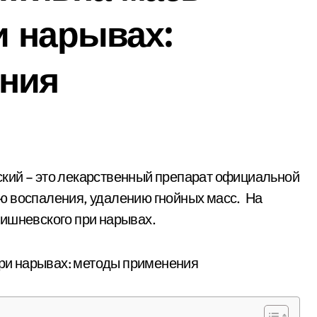
и нарывах:
ния
ю воспаления, удалению гнойных масс. На
Вишневского при нарывах.