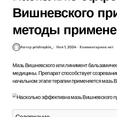
Вишневского пр
методы примене
Автор pristroykin_
Ноя 1, 2024
Комментариев нет
Мазь Вишневского или линимент бальзамический – это лекарственный препарат официальной
медицины. Препарат способствует созревани
начальном этапе терапии применяется мазь 
Содержание