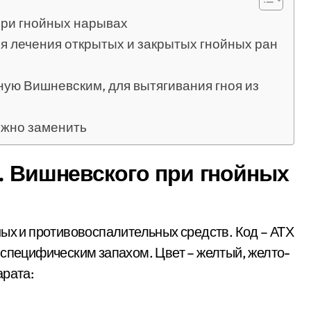
при гнойных нарывах
я лечения открытых и закрытых гнойных ран
ную Вишневским, для вытягивания гноя из
ожно заменить
. Вишневского при гнойных
ных и противовоспалительных средств. Код – АТХ
 специфическим запахом. Цвет – желтый, желто-
арата: