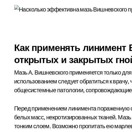
Как применять линимент 
открытых и закрытых гно
Мазь А. Вишневского применяется только для
использованием следует обратиться к врачу,
общесистемные патологии, сопровождающиес
Перед применением линимента пораженную об
белых масс, некротизированных тканей. Мазь
тонким слоем. Возможно пропитать ею марле