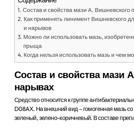
Состав и свойства мази А. Вишневского 
Как применять линимент Вишневского дл
и нарывов
Можно ли использовать мазь, изобретен
прыща
Когда нельзя использовать мазь и чем м
Состав и свойства мази А
нарывах
Средство относится к группе антибактериаль
D08AX. На внешний вид – гомогенная мазь со
зеленый, зелено-коричневый. В составе преп