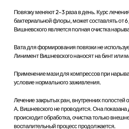
Повязку меняют 2–3 раза в день. Курс лечени
бактериальной флоры, может составлять от 6
Вишневского является полная очистка нарыва,
Вата для формирования повязки не используетс
Линимент Вишневского наносят на бинт или м
Применение мази для компрессов при нарыва
условие нормального заживления.
Лечение закрытых ран, внутренних полостей 
А. Вишневского не проводится. Она показана
происходит обработка, очистка только внешнег
воспалительный процесс продолжается.