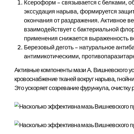
Ксероформ – связывается с белками, о
экссудация нарыва, формируется защ
окончания от раздражения. Активное в
взаимодействует с бактериальной флор
применения снижается выраженность в
Березовый деготь – натуральное антиб
антимикотическими, противопаразитар
Активные компоненты мази А. Вишневского ус
кровоснабжение тканей вокруг нарыва, гной
Это ускоряет созревание фурункула, очистку 