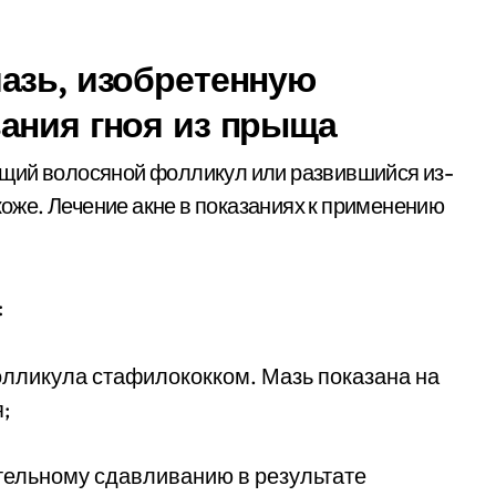
азь, изобретенную
ания гноя из прыща
щий волосяной фолликул или развившийся из-
 коже. Лечение акне в показаниях к применению
:
лликула стафилококком. Мазь показана на
;
тельному сдавливанию в результате