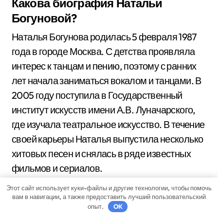
Какова биография Натальи
Богуновой?
Наталья Богунова родилась 5 февраля 1987
года в городе Москва. С детства проявляла
интерес к танцам и пению, поэтому с ранних
лет начала заниматься вокалом и танцами. В
2005 году поступила в Государственный
институт искусств имени А.В. Луначарского,
где изучала театральное искусство. В течение
своей карьеры Наталья выпустила несколько
хитовых песен и снялась в ряде известных
фильмов и сериалов.
Этот сайт использует куки-файлы и другие технологии, чтобы помочь
Чем знаменита Наталья Богунова?
вам в навигации, а также предоставить лучший пользовательский
опыт.
OK
Наталья Богунова известна своим талантом