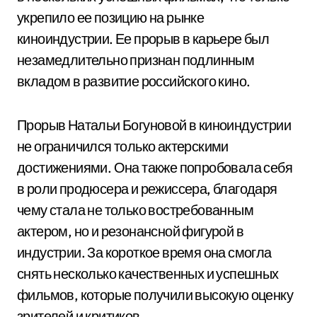
укрепило ее позицию на рынке
киноиндустрии. Ее прорыв в карьере был
незамедлительно признан подлинным
вкладом в развитие российского кино.
Прорыв Натальи Богуновой в киноиндустрии
не ограничился только актерскими
достижениями. Она также попробовала себя
в роли продюсера и режиссера, благодаря
чему стала не только востребованным
актером, но и резонансной фигурой в
индустрии. За короткое время она смогла
снять несколько качественных и успешных
фильмов, которые получили высокую оценку
зрителей и критиков.