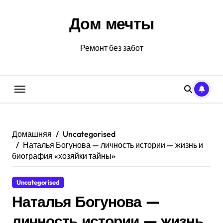
Перейти
к
Дом мечты
содержанию
Ремонт без забот
Домашняя
Uncategorised
Наталья Богунова — личность истории — жизнь и
биография «хозяйки тайны»
Uncategorised
Наталья Богунова —
личность истории — жизнь