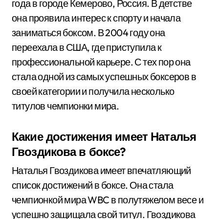
года в городе Кемерово, Россия. В детстве
она проявила интерес к спорту и начала
заниматься боксом. В 2004 году она
переехала в США, где приступила к
профессиональной карьере. С тех пор она
стала одной из самых успешных боксеров в
своей категории и получила несколько
титулов чемпионки мира.
Какие достижения имеет Наталья
Гвоздикова в боксе?
Наталья Гвоздикова имеет впечатляющий
список достижений в боксе. Она стала
чемпионкой мира WBC в полутяжелом весе и
успешно защищала свой титул. Гвоздикова