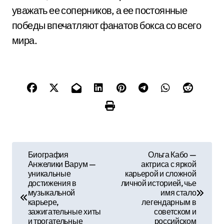
уважать ее соперников, а ее постоянные
победы впечатляют фанатов бокса со всего
мира.
Н
Биография
Ольга Кабо —
Анжелики Варум —
актриса с яркой
а
уникальные
карьерой и сложной
достижения в
личной историей, чье
в
музыкальной
имя стало
карьере,
легендарным в
и
зажигательные хиты
советском и
и трогательные
российском