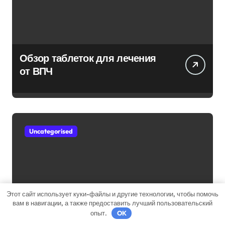
Обзор таблеток для лечения
от ВПЧ
Uncategorised
Этот сайт использует куки-файлы и другие технологии, чтобы помочь
Обзор эффективных мазей от
вам в навигации, а также предоставить лучший пользовательский
жировиков с рассасывающим
опыт.
OK
эффектом