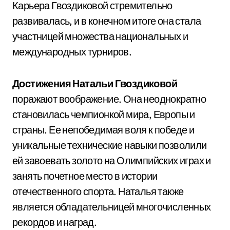
Карьера Гвоздиковой стремительно
развивалась, и в конечном итоге она стала
участницей множества национальных и
международных турниров.
Достижения Натальи Гвоздиковой
поражают воображение. Она неоднократно
становилась чемпионкой мира, Европы и
страны. Ее непобедимая воля к победе и
уникальные технические навыки позволили
ей завоевать золото на Олимпийских играх и
занять почетное место в истории
отечественного спорта. Наталья также
является обладательницей многочисленных
рекордов и наград.