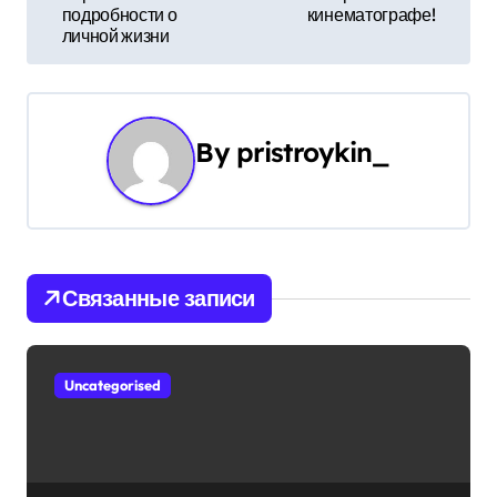
г
подробности о
кинематографе!
личной жизни
а
ц
и
By
pristroykin_
я
п
о
Связанные записи
з
а
Uncategorised
п
и