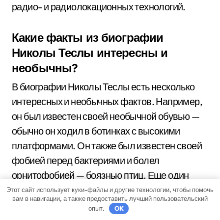
радио- и радиолокационных технологий.
Какие факты из биографии
Николы Теслы интересны и
необычны?
В биографии Николы Теслы есть несколько
интересных и необычных фактов. Например,
он был известен своей необычной обувью —
обычно он ходил в ботинках с высокими
платформами. Он также был известен своей
фобией перед бактериями и болел
орнитофобией — боязнью птиц. Еще один
интересный факт: Тесла утверждал, что имел
Этот сайт использует куки-файлы и другие технологии, чтобы помочь
вам в навигации, а также предоставить лучший пользовательский
способность к визуализации и созданию
опыт.
OK
изображений в своем разуме.