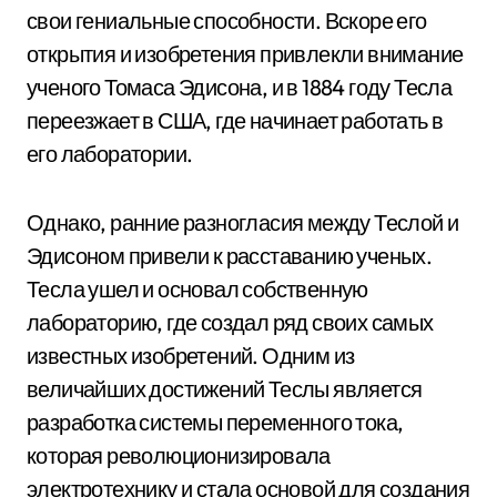
свои гениальные способности. Вскоре его
открытия и изобретения привлекли внимание
ученого Томаса Эдисона, и в 1884 году Тесла
переезжает в США, где начинает работать в
его лаборатории.
Однако, ранние разногласия между Теслой и
Эдисоном привели к расставанию ученых.
Тесла ушел и основал собственную
лабораторию, где создал ряд своих самых
известных изобретений. Одним из
величайших достижений Теслы является
разработка системы переменного тока,
которая революционизировала
электротехнику и стала основой для создания