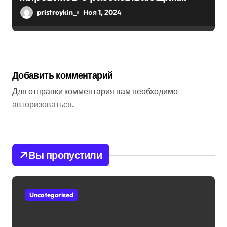
эффектом
pristroykin_
Ноя 1, 2024
Добавить комментарий
Для отправки комментария вам необходимо
авторизоваться
.
Вы пропустили
Uncategorised