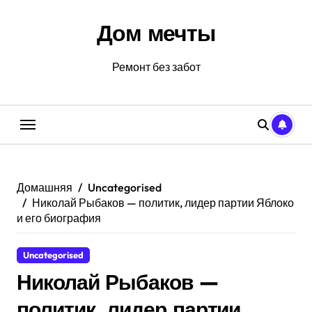
Перейти
к
Дом мечты
содержанию
Ремонт без забот
Домашняя
Uncategorised
Николай Рыбаков — политик, лидер партии Яблоко
и его биография
Uncategorised
Николай Рыбаков —
политик, лидер партии