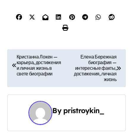
Н
Кристанна Локен —
Елена Бережная
карьера, достижения
биография —
а
и личная жизнь в
интересные факты,
свете биографии
достижения, личная
в
жизнь
и
г
By
pristroykin_
а
ц