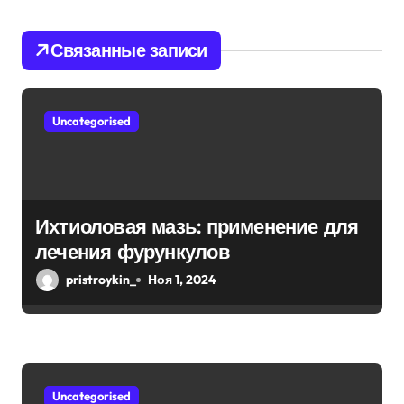
и
Связанные записи
я
п
Uncategorised
о
з
а
Ихтиоловая мазь: применение для
п
лечения фурункулов
и
pristroykin_
Ноя 1, 2024
с
я
м
Uncategorised