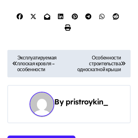
Н
Эксплуатируемая
Особенности
плоская кровля –
строительства
а
особенности
односкатной крыши
в
и
By
pristroykin_
г
а
ц