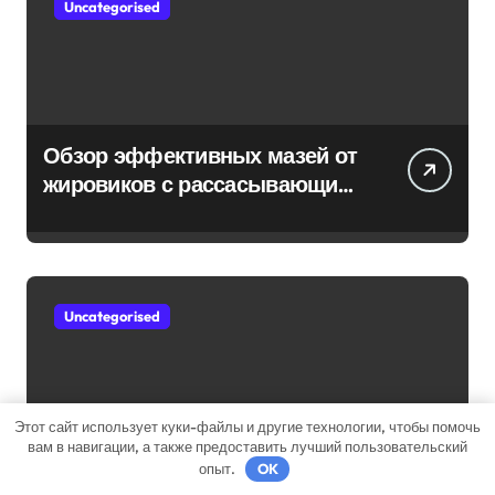
Uncategorised
Обзор эффективных мазей от
жировиков с рассасывающим
эффектом
Uncategorised
Этот сайт использует куки-файлы и другие технологии, чтобы помочь
вам в навигации, а также предоставить лучший пользовательский
Насколько опасен
опыт.
OK
положительный тест на впч