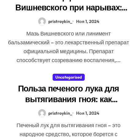
Вишневского при нарывах:
методы применения
pristroykin_
Ноя 1, 2024
Мазь Вишневского или линимент
бальзамический – это лекарственный препарат
официальной медицины. Препарат
способствует созреванию воспаления,...
Uncategorised
Польза печеного лука для
вытягивания гноя: как
применять
pristroykin_
Ноя 1, 2024
Печеный лук для вытягивания гноя – это
народное средство, которое борется с