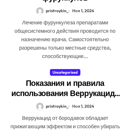
pristroykin_
Ноя 1, 2024
Лечение фурункулеза препаратами
общесистемного действия проводится по
назначению врача. Самостоятельно
разрешены только местные средства,
способствующие...
Uncategorised
Показания и правила
использования Веррукацида
от папиллом и бородавок
pristroykin_
Ноя 1, 2024
Веррукацид от бородавок обладает
прижигающим эффектом и способен убирать