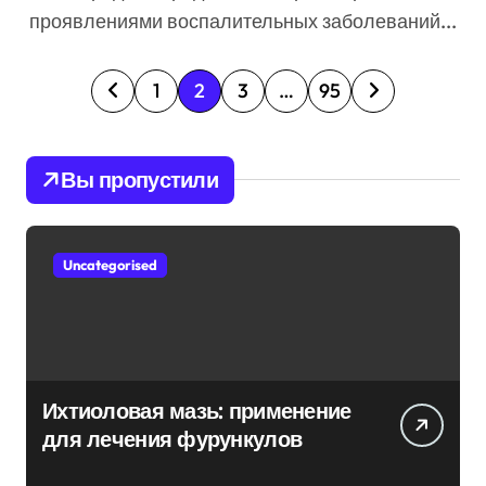
проявлениями воспалительных заболеваний...
П
1
2
3
…
95
а
г
Вы пропустили
и
н
Uncategorised
а
ц
и
Ихтиоловая мазь: применение
я
для лечения фурункулов