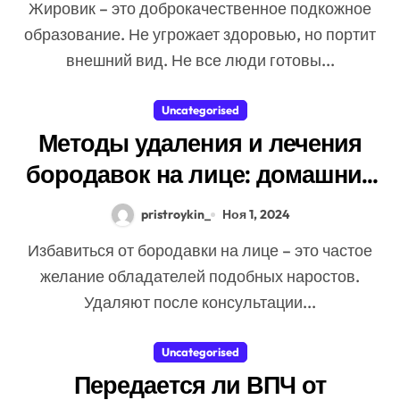
Жировик – это доброкачественное подкожное
образование. Не угрожает здоровью, но портит
внешний вид. Не все люди готовы...
Uncategorised
Методы удаления и лечения
бородавок на лице: домашние
и аптечные средства,
pristroykin_
Ноя 1, 2024
аппаратные методики
Избавиться от бородавки на лице – это частое
желание обладателей подобных наростов.
Удаляют после консультации...
Uncategorised
Передается ли ВПЧ от