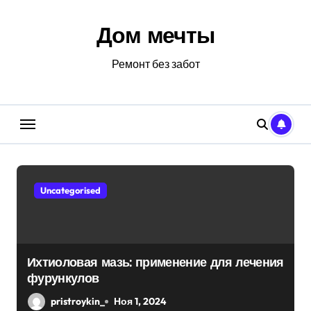
Перейти
к
Дом мечты
содержанию
Ремонт без забот
Uncategorised
Ихтиоловая мазь: применение для лечения
фурункулов
pristroykin_
Ноя 1, 2024