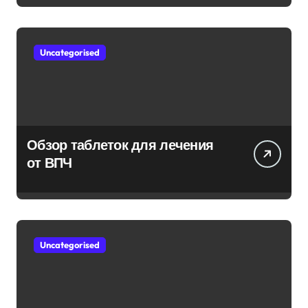
з
а
п
Uncategorised
и
с
е
Обзор таблеток для лечения
от ВПЧ
й
Uncategorised