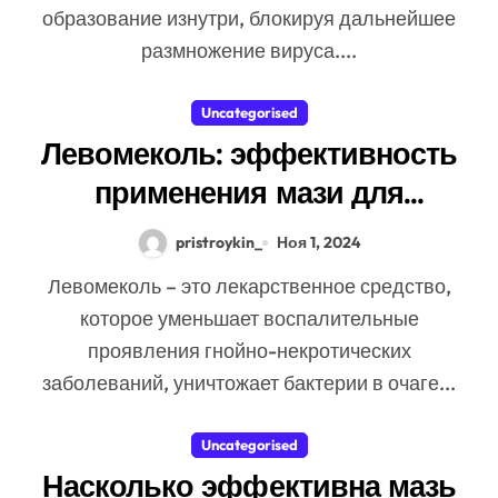
образование изнутри, блокируя дальнейшее
размножение вируса....
Uncategorised
Левомеколь: эффективность
применения мази для
вытягивания гноя
pristroykin_
Ноя 1, 2024
Левомеколь – это лекарственное средство,
которое уменьшает воспалительные
проявления гнойно-некротических
заболеваний, уничтожает бактерии в очаге...
Uncategorised
Насколько эффективна мазь