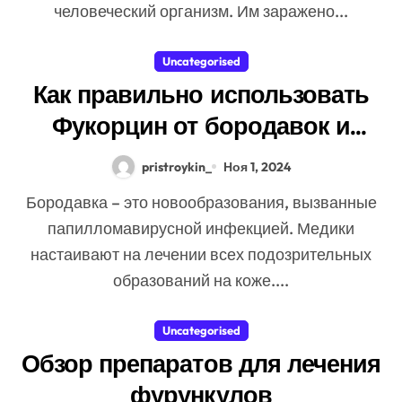
человеческий организм. Им заражено...
Uncategorised
Как правильно использовать
Фукорцин от бородавок и
папиллом: инструкция, состав
pristroykin_
Ноя 1, 2024
и аналоги
Бородавка – это новообразования, вызванные
папилломавирусной инфекцией. Медики
настаивают на лечении всех подозрительных
образований на коже....
Uncategorised
Обзор препаратов для лечения
фурункулов