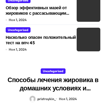
Uncategorised
Обзор эффективных мазей от
жировиков с рассасывающим
эффектом
Ноя 1, 2024
Uncategorised
Насколько опасен положительный
тест на впч 45
Ноя 1, 2024
Uncategorised
Способы лечения жировика в
домашних условиях и
противопоказания
pristroykin_
Ноя 1, 2024