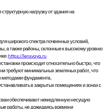
структурную нагрузку от здания на
для широкого спектра почвенных условий,
вы, а также районы, склонные к высокому уровню
ике:
https://lensvaya.ru
установки происходит относительно быстро, что
 они требуют минимальных земляных работ, что
и методами фундамента.
устанавливать в закрытых помещениях и зонах с
 сваи обеспечивают немедленную несущую
ьные работы, не дожидаясь времени