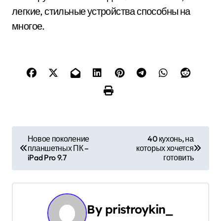
легкие, стильные устройства способны на
многое.
Н
Новое поколение
40 кухонь, на
планшетных ПК –
которых хочется
а
iPad Pro 9.7
готовить
в
и
By
pristroykin_
г