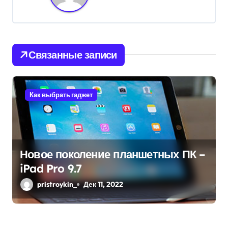
а
ц
и
Связанные записи
я
п
Как выбрать гаджет
о
з
Новое поколение планшетных ПК –
а
iPad Pro 9.7
п
pristroykin_
Дек 11, 2022
и
с