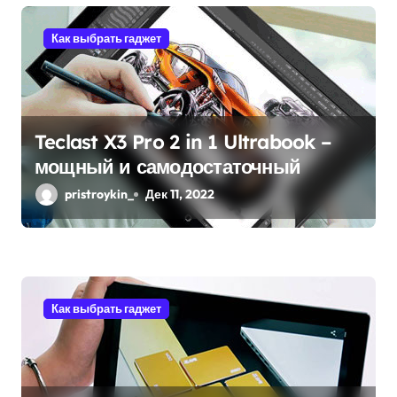
я
Как выбрать гаджет
м
Teclast X3 Pro 2 in 1 Ultrabook –
мощный и самодостаточный
pristroykin_
Дек 11, 2022
Как выбрать гаджет