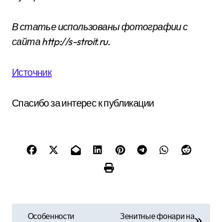
В статье использованы фотографии с
сайта
http://s-stroit.ru
.
Источник
Спасибо за интерес к публикации
Н
Особенности
Зенитные фонари на