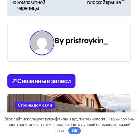
композитной
плоской крыше
а
черепицы
в
и
By
pristroykin_
г
а
ц
и
Связанные записи
я
п
Строим дом сами
о
Этот сайт использует куки-файлы и другие технологии, чтобы помочь
вам в навигации, а также предоставить лучший пользовательский
з
опыт.
OK