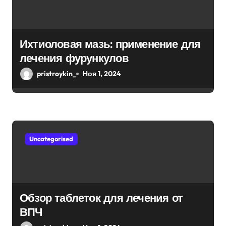
о
з
Ихтиоловая мазь: применение для
а
лечения фурункулов
п
pristroykin_
Ноя 1, 2024
и
с
я
Uncategorised
м
Обзор таблеток для лечения от
ВПЧ