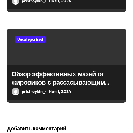
pristroykin_
Ноя 1, 2024
Uncategorised
Обзор эффективных мазей от
жировиков с рассасывающим
эффектом
pristroykin_
Ноя 1, 2024
Добавить комментарий