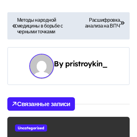
Н
Методы народной
Расшифровка
медицины в борьбе с
анализа на ВПЧ
а
черными точками
в
и
By
pristroykin_
г
а
ц
и
Связанные записи
я
п
Uncategorised