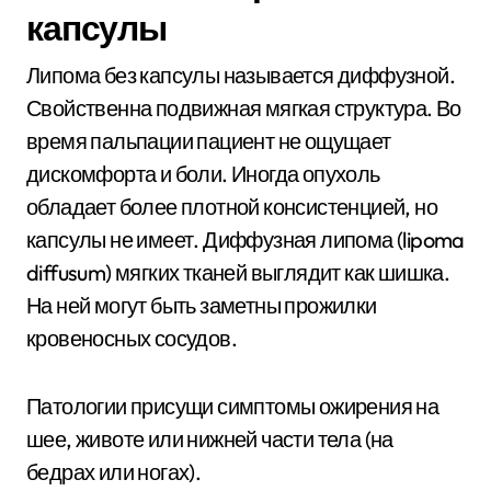
капсулы
Липома без капсулы называется диффузной.
Свойственна подвижная мягкая структура. Во
время пальпации пациент не ощущает
дискомфорта и боли. Иногда опухоль
обладает более плотной консистенцией, но
капсулы не имеет. Диффузная липома (lipoma
diffusum) мягких тканей выглядит как шишка.
На ней могут быть заметны прожилки
кровеносных сосудов.
Патологии присущи симптомы ожирения на
шее, животе или нижней части тела (на
бедрах или ногах).