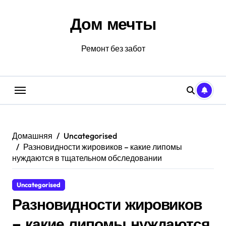
Перейти
к
Дом мечты
содержанию
Ремонт без забот
Домашняя
Uncategorised
Разновидности жировиков – какие липомы
нуждаются в тщательном обследовании
Uncategorised
Разновидности жировиков
– какие липомы нуждаются