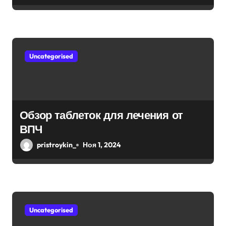
я
м
Uncategorised
Обзор таблеток для лечения от
ВПЧ
pristroykin_
Ноя 1, 2024
Uncategorised