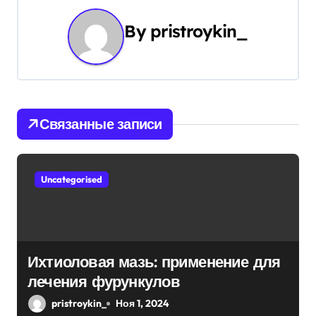
а
By
pristroykin_
ц
и
я
Связанные записи
п
о
Uncategorised
з
а
п
Ихтиоловая мазь: применение для
и
лечения фурункулов
с
pristroykin_
Ноя 1, 2024