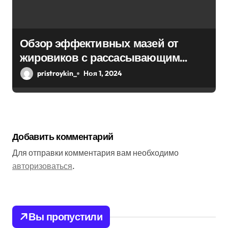
Обзор эффективных мазей от
жировиков с рассасывающим
эффектом
pristroykin_
Ноя 1, 2024
Добавить комментарий
Для отправки комментария вам необходимо
авторизоваться
.
Вы пропустили