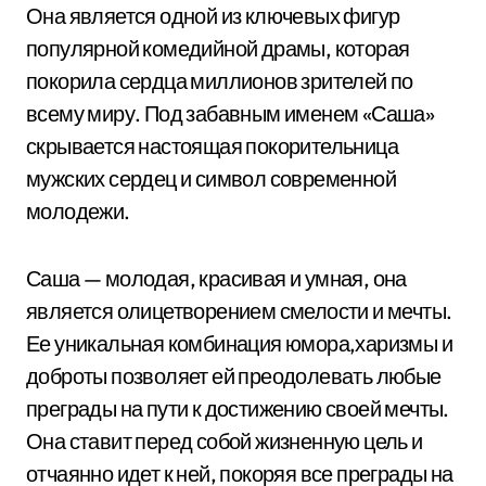
Она является одной из ключевых фигур
популярной комедийной драмы, которая
покорила сердца миллионов зрителей по
всему миру. Под забавным именем «Саша»
скрывается настоящая покорительница
мужских сердец и символ современной
молодежи.
Саша — молодая, красивая и умная, она
является олицетворением смелости и мечты.
Ее уникальная комбинация юмора,харизмы и
доброты позволяет ей преодолевать любые
преграды на пути к достижению своей мечты.
Она ставит перед собой жизненную цель и
отчаянно идет к ней, покоряя все преграды на