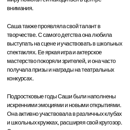
внимания.
Саша также проявляла свой талант в
творчестве. С самого детства она любила
выступать на сцене и участвовать в школьных
спектаклях. Ее яркая игра и актерское
мастерство покоряли зрителей, и она часто
получала призы и награды на театральных
конкурсах.
Подростковые годы Саши были наполнены
искренними эмоциями и новыми открытиями.
Она активно участвовала в различных клубах
и школьных кружках, расширяя свой кругозор.