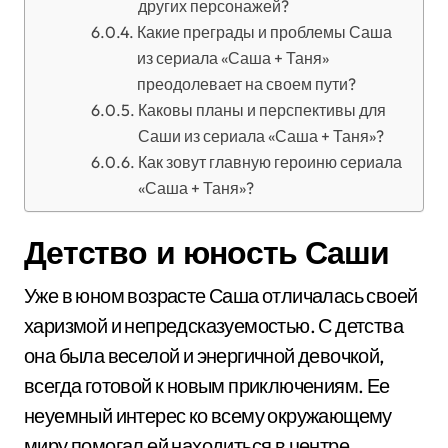
других персонажей?
Какие преграды и проблемы Саша
из сериала «Саша + Таня»
преодолевает на своем пути?
Каковы планы и перспективы для
Саши из сериала «Саша + Таня»?
Как зовут главную героиню сериала
«Саша + Таня»?
Детство и юность Саши
Уже в юном возрасте Саша отличалась своей
харизмой и непредсказуемостью. С детства
она была веселой и энергичной девочкой,
всегда готовой к новым приключениям. Ее
неуемный интерес ко всему окружающему
миру помогал ей находиться в центре