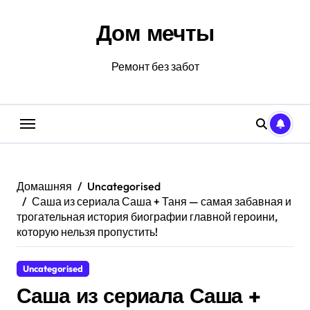
Перейти
к
Дом мечты
содержанию
Ремонт без забот
Домашняя
Uncategorised
Саша из сериала Саша + Таня — самая забавная и
трогательная история биографии главной героини,
которую нельзя пропустить!
Uncategorised
Саша из сериала Саша +