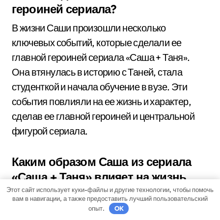
героиней сериала?
В жизни Саши произошли несколько
ключевых событий, которые сделали ее
главной героиней сериала «Саша + Таня».
Она втянулась в историю с Таней, стала
студенткой и начала обучение в вузе. Эти
события повлияли на ее жизнь и характер,
сделав ее главной героиней и центральной
фигурой сериала.
Каким образом Саша из сериала
«Саша + Таня» влияет на жизнь
других персонажей?
Этот сайт использует куки-файлы и другие технологии, чтобы помочь
вам в навигации, а также предоставить лучший пользовательский
опыт.
OK
Саша из сериала «Саша + Таня» является