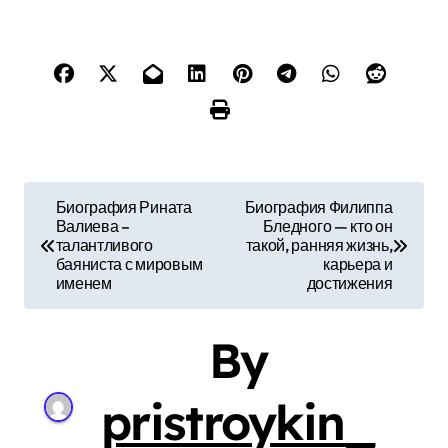
Н
Биография Рината
Биография Филиппа
Валиева –
Бледного — кто он
а
талантливого
такой, ранняя жизнь,
баяниста с мировым
карьера и
в
именем
достижения
и
By
г
а
pristroykin_
ц