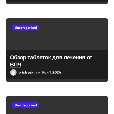
м
Uncategorised
Обзор таблеток для лечения от
ВПЧ
pristroykin_
Ноя 1, 2024
Uncategorised