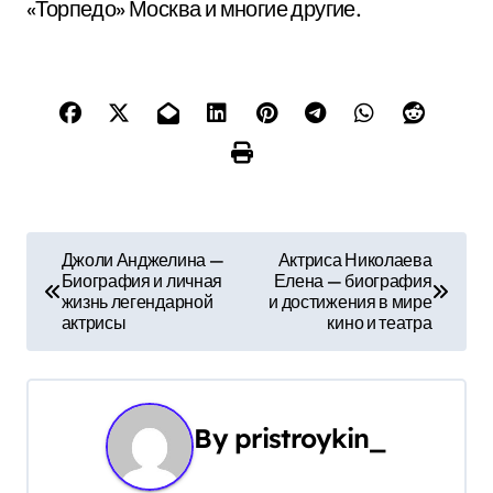
«Торпедо» Москва и многие другие.
Н
Джоли Анджелина —
Актриса Николаева
Биография и личная
Елена — биография
а
жизнь легендарной
и достижения в мире
актрисы
кино и театра
в
и
г
By
pristroykin_
а