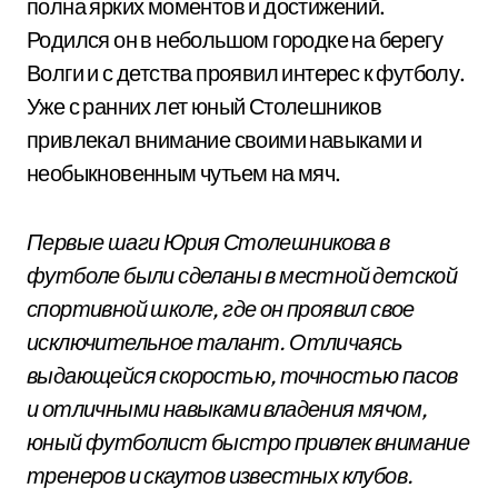
полна ярких моментов и достижений.
Родился он в небольшом городке на берегу
Волги и с детства проявил интерес к футболу.
Уже с ранних лет юный Столешников
привлекал внимание своими навыками и
необыкновенным чутьем на мяч.
Первые шаги Юрия Столешникова в
футболе были сделаны в местной детской
спортивной школе, где он проявил свое
исключительное талант. Отличаясь
выдающейся скоростью, точностью пасов
и отличными навыками владения мячом,
юный футболист быстро привлек внимание
тренеров и скаутов известных клубов.