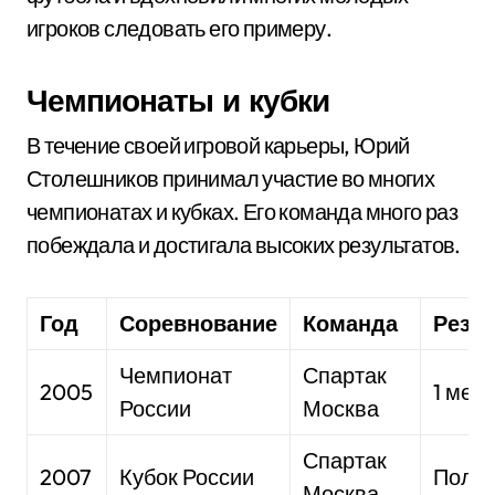
игроков следовать его примеру.
Чемпионаты и кубки
В течение своей игровой карьеры, Юрий
Столешников принимал участие во многих
чемпионатах и кубках. Его команда много раз
побеждала и достигала высоких результатов.
Год
Соревнование
Команда
Резул
Чемпионат
Спартак
2005
1 мес
России
Москва
Спартак
2007
Кубок России
Полу
Москва