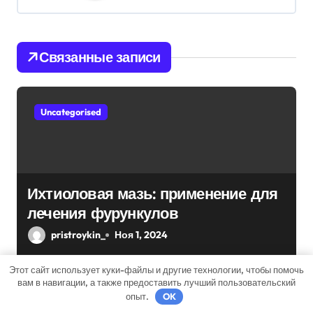
ц
и
Связанные записи
я
п
Uncategorised
о
з
а
Ихтиоловая мазь: применение для
лечения фурункулов
п
pristroykin_
Ноя 1, 2024
и
с
Этот сайт использует куки-файлы и другие технологии, чтобы помочь
вам в навигации, а также предоставить лучший пользовательский
опыт.
OK
я