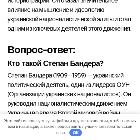
историографии. Он оказал значительное
влияние на мышление и идеологию
украинской националистической элиты и стал
одним из ключевых деятелей этого движения.
Вопрос-ответ:
Кто такой Степан Бандера?
Степан Бандера (1909—1959) — украинский
политический деятель, один из лидеров ОУН
(Организации украинских националистов). Он
руководил националистическим движением
Украины во время Второй мировой войны.
Этот сайт использует куки-файлы и другие технологии, чтобы помочь
вам в навигации, а также предоставить лучший пользовательский
Какова биография Степана
опыт.
OK