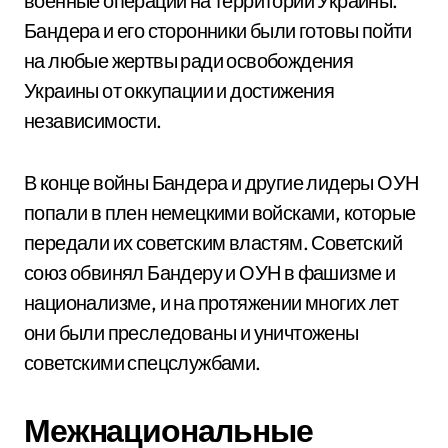
военные операции на территории Украины.
Бандера и его сторонники были готовы пойти
на любые жертвы ради освобождения
Украины от оккупации и достижения
независимости.
В конце войны Бандера и другие лидеры ОУН
попали в плен немецкими войсками, которые
передали их советским властям. Советский
союз обвинял Бандеру и ОУН в фашизме и
национализме, и на протяжении многих лет
они были преследованы и уничтожены
советскими спецслужбами.
Межнациональные