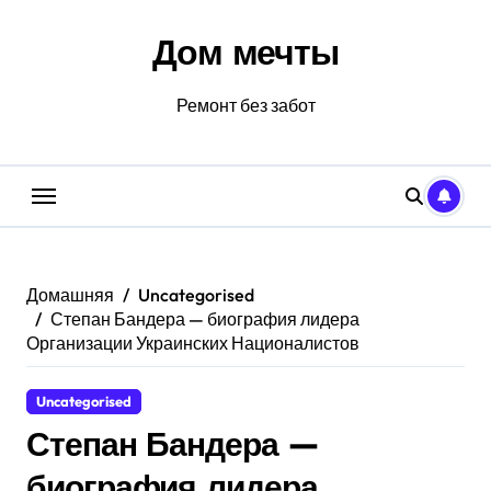
Перейти
к
Дом мечты
содержанию
Ремонт без забот
Домашняя
Uncategorised
Степан Бандера — биография лидера
Организации Украинских Националистов
Uncategorised
Степан Бандера —
биография лидера