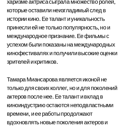
харизме актриса сыграла множество ролей,
которые оставили неизгладимый след в
истории кино. Ее талант и уникальность
принесли ей не только популярность, но и
международное признание. Ее фильмы с
успехом были показаны на международных
кинофестивалях и получили высокие оценки
зрителей и критиков.
Тамара Миансарова является иконой не
только для своих коллег, но и для поколений
актеров после нее. Ее талант и вклад в
киноиндустрию остаются неподвластными
времени, и ее работы продолжают
вдохновлять новые поколения актеров и