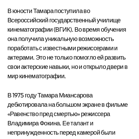
В юности Тамара поступила во
Всероссийский государственный училище
кинематографии (ВГИК). Во время обучения
она получила уникальную возможность
поработать с известными режиссерами и
актерами. Это не только помогло ей развить
свои актерские навыки, но и открыло двери в
мир кинематографии.
В 1975 году Тамара Миансарова
дебютировала на большом экране в фильме
«Равенство пред смертью» режиссера
Владимира Фокина. Ее талант и
непринужденность перед камерой были