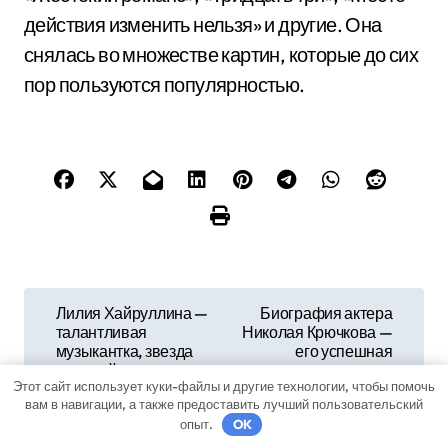
действия изменить нельзя» и другие. Она
снялась во множестве картин, которые до сих
пор пользуются популярностью.
Н
Лилия Хайруллина —
Биография актера
талантливая
Николая Крючкова —
а
музыкантка, звезда
его успешная
оперной сцены,
карьера и
в
Этот сайт использует куки-файлы и другие технологии, чтобы помочь
победительница
удивительные
вам в навигации, а также предоставить лучший пользовательский
престижных
достижения, которые
и
опыт.
OK
конкурсов и
вдохновляют
воплощение
миллионы