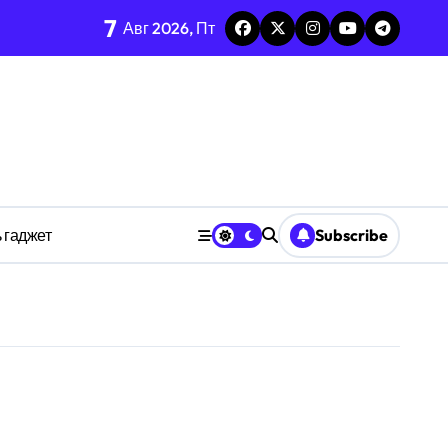
7
Авг 2026, Пт
зложения
 социальным импульсом
ействии квантового шума
ной перегрузке
кновения и корня из оператора
 гаджет
Subscribe
 системах
ета с эмоциональным сигналом
ения оценки
ения