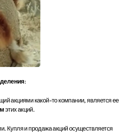
еделения
:
щий акциями какой-то компании, является ее
ом
этих акций.
ми. Купля и продажа акций осуществляется