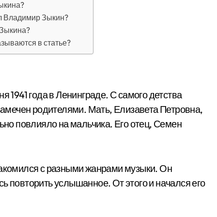
Зыкина?
л Владимир Зыкин?
 Зыкина?
азываются в статье?
я 1941 года в Ленинграде. С самого детства
 замечен родителями. Мать, Елизавета Петровна,
льно повлияло на мальчика. Его отец, Семен
накомился с разными жанрами музыки. Он
ь повторить услышанное. От этого и начался его