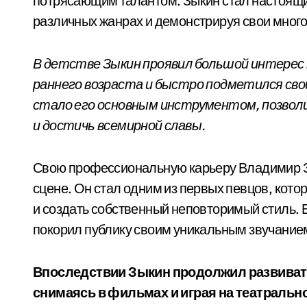
потрясающим талантом. Зыкин стал настоящи
различных жанрах и демонстрируя свои много
В детстве Зыкин проявил большой интерес к
раннего возраста и быстро подметился св
стало его основным инструментом, позвол
и достичь всемирной славы.
Свою профессиональную карьеру Владимир Зы
сцене. Он стал одним из первых певцов, кото
и создать собственный неповторимый стиль. 
покорил публику своим уникальным звучание
Впоследствии Зыкин продолжил развивать
снимаясь в фильмах и играя на театральн