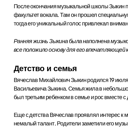
После окончания музыкальной школы Зыкин п
факультет вокала. Там он прошел специальную
тогда его уникальный голос привлекал внима
Ранняя жизнь Зыкина была наполнена музыко
все положило основу для его впечатляющей 
Детство и семья
Вячеслав Михайлович Зыкин родился 19 июля 
Васильевича Зыкина. Семья жила в небольшо
был третьим ребенком в семье и рос вместе 
Еще с детства Вячеслав проявлял интерес к м
немалый талант. Родители заметили его муз