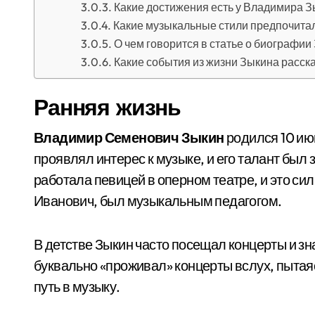
Какие достижения есть у Владимира 
Какие музыкальные стили предпочита
О чем говорится в статье о биографии
Какие события из жизни Зыкина расск
Ранняя жизнь
Владимир Семенович Зыкин
родился 10 июн
проявлял интерес к музыке, и его талант был
работала певицей в оперном театре, и это си
Иванович, был музыкальным педагогом.
В детстве Зыкин часто посещал концерты и з
буквально «проживал» концерты вслух, пытаяс
путь в музыку.