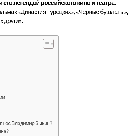
его легендой российского кино и театра.
ильмах «Династия Турецких», «Чёрные бушлаты»,
х других.
ми
 внес Владимир Зыкин?
ина?