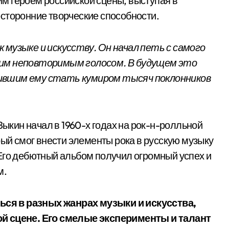
м героем российской сцены, выступая в
сторонние творческие способности.
 музыке и искусству. Он начал петь с самого
оим неповторимым голосом. В будущем это
ившим ему стать кумиром тысяч поклонников
кин начал в 1960-х годах на рок-н-ролльной
рый смог внести элементы рока в русскую музыку
Его дебютный альбом получил огромный успех и
м.
ся в разных жанрах музыки и искусства,
ой сцене. Его смелые эксперименты и талант