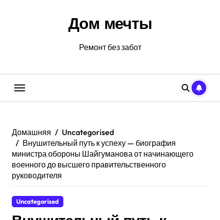
Перейти
к
Дом мечты
содержанию
Ремонт без забот
Домашняя
Uncategorised
Внушительный путь к успеху — биография
министра обороны Шайгуманова от начинающего
военного до высшего правительственного
руководителя
Uncategorised