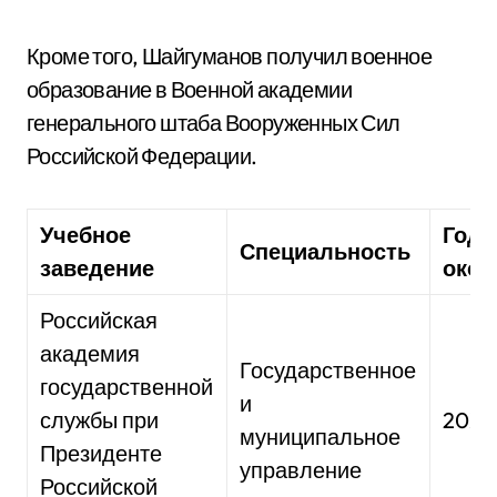
Кроме того, Шайгуманов получил военное
образование в Военной академии
генерального штаба Вооруженных Сил
Российской Федерации.
Учебное
Год
Специальность
заведение
окон
Российская
академия
Государственное
государственной
и
службы при
20X
муниципальное
Президенте
управление
Российской