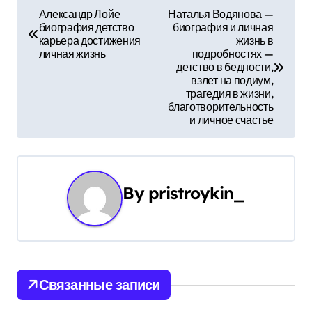
Н
Александр Лойе
Наталья Водянова —
биография детство
биография и личная
а
карьера достижения
жизнь в
личная жизнь
подробностях —
в
детство в бедности,
взлет на подиум,
и
трагедия в жизни,
благотворительность
г
и личное счастье
а
ц
By
pristroykin_
и
я
п
Связанные записи
о