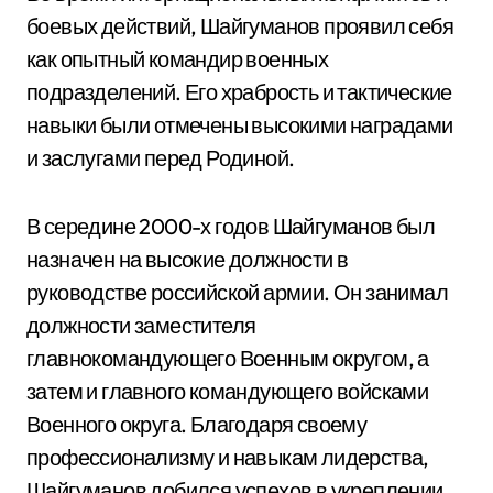
боевых действий, Шайгуманов проявил себя
как опытный командир военных
подразделений. Его храбрость и тактические
навыки были отмечены высокими наградами
и заслугами перед Родиной.
В середине 2000-х годов Шайгуманов был
назначен на высокие должности в
руководстве российской армии. Он занимал
должности заместителя
главнокомандующего Военным округом, а
затем и главного командующего войсками
Военного округа. Благодаря своему
профессионализму и навыкам лидерства,
Шайгуманов добился успехов в укреплении