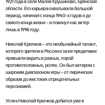
1921 года в селе Малое Крушиново, Брянской
области. Его карьера охватывала большой
период, начиная с конца 1940-х годов и до
самого конца жизни – а покинул нас актер
лишь в 1996 году.
Николай Крючков – это необычайный талант,
которого зрители в России и за ее пределами
привыкли видеть в разных, порой
противоположных, ролях. Он был актером с
широким диапазоном игры – от лирических
образов до жестоких отрицательных
персонажей.
Успех Николай Крючков добился уже в