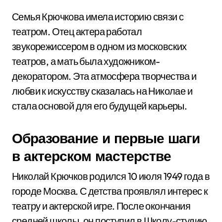
Семья Крючкова имела историю связи с
театром. Отец актера работал
звукорежиссером в одном из московских
театров, а мать была художником-
декоратором. Эта атмосфера творчества и
любви к искусству сказалась на Николае и
стала основой для его будущей карьеры.
Образование и первые шаги
в актерском мастерстве
Николай Крючков родился 10 июля 1949 года в
городе Москва. С детства проявлял интерес к
театру и актерской игре. После окончания
средней школы, он поступил в Школу-студию