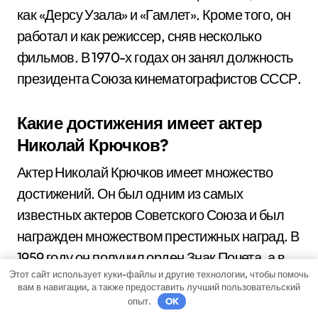
как «Дерсу Узала» и «Гамлет». Кроме того, он
работал и как режиссер, сняв несколько
фильмов. В 1970-х годах он занял должность
президента Союза кинематографистов СССР.
Какие достижения имеет актер
Николай Крючков?
Актер Николай Крючков имеет множество
достижений. Он был одним из самых
известных актеров Советского Союза и был
награжден множеством престижных наград. В
1959 году он получил орден Знак Почета, а в
Этот сайт использует куки-файлы и другие технологии, чтобы помочь
1976 году был удостоен звания Народного
вам в навигации, а также предоставить лучший пользовательский
артиста СССР. Кроме того, его актерская игра
опыт.
OK