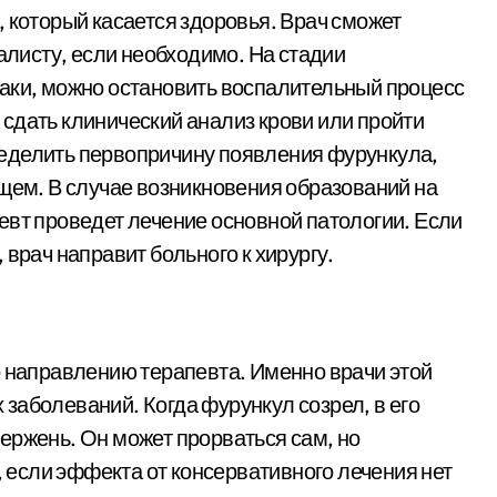
 который касается здоровья. Врач сможет
иалисту, если необходимо. На стадии
аки, можно остановить воспалительный процесс
сдать клинический анализ крови или пройти
еделить первопричину появления фурункула,
ущем. В случае возникновения образований на
евт проведет лечение основной патологии. Если
 врач направит больного к хирургу.
о направлению терапевта. Именно врачи этой
заболеваний. Когда фурункул созрел, в его
ержень. Он может прорваться сам, но
, если эффекта от консервативного лечения нет