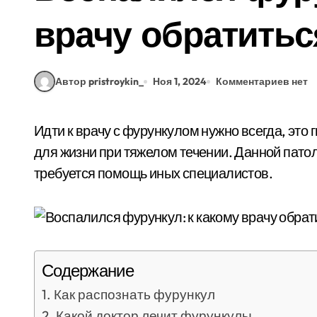
врачу обратитьс
Автор pristroykin_
Ноя 1, 2024
Комментариев нет
Идти к врачу с фурункулом нужно всегда, это гнойное заболевание представляет опасность
для жизни при тяжелом течении. Данной пато
требуется помощь иных специалистов.
Содержание
Как распознать фурункул
Какой доктор лечит фурункулы