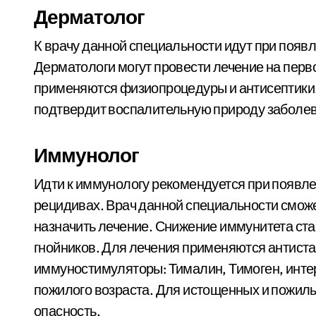
Дерматолог
К врачу данной специальности идут при появ
Дерматологи могут провести лечение на перво
применяются физиопроцедуры и антисептики.
подтвердит воспалительную природу заболева
Иммунолог
Идти к иммунологу рекомендуется при появл
рецидивах. Врач данной специальности смож
назначить лечение. Снижение иммунитета ст
гнойников. Для лечения применяются антис
иммуностимуляторы: Тималин, Тимоген, инте
пожилого возраста. Для истощенных и пожил
опасность.