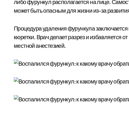
либо фурункул располагается на лице. Самос
может быть опасным для жизни из-за развити
Процедура удаления фурункула заключается 
кюретки. Врач делает разрез и избавляется от
местной анестезией.