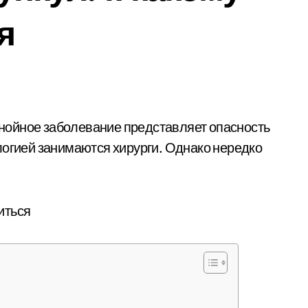
я
логией занимаются хирурги. Однако нередко