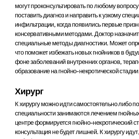
могут проконсультировать по любому вопросу,
поставить диагноз и направить к узкому спец
инфильтрации, когда появились первые призн
консервативными методами. Доктор назначит 
специальные методы диагностики. Может опр
что поможет избежать новых гнойников в буд
фоне заболеваний внутренних органов, терап
образование на гнойно-некротической стадии,
Хирург
К хирургу можно идти самостоятельно либо п
специальности занимаются лечением гнойных 
центре формируется гнойно-некротический ст
консультация не будет лишней. К хирургу идут