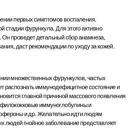
лении первых симптомов воспаления.
й стадии фурункула. Для этого активно
 Он проведет детальный сбор анамнеза,
ния, даст рекомендации по уходу за кожей.
ении множественных фурункулов, частых
ет распознать иммунодефицитное состояние и
ановится главной причиной массового появления
тафилококковые иммуноглобулины и
рфероны и др. Желательно идти людям
ых людей гнойное заболевание представляет