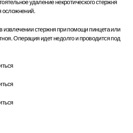
тоятельное удаление некротического стержня
я осложнений.
в извлечении стержня при помощи пинцета или
 гноя. Операция идет недолго и проводится под