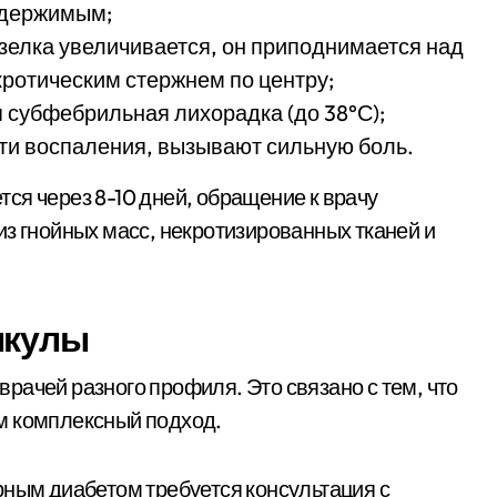
одержимым;
узелка увеличивается, он приподнимается над
кротическим стержнем по центру;
 субфебрильная лихорадка (до 38°С);
ти воспаления, вызывают сильную боль.
ся через 8-10 дней, обращение к врачу
из гнойных масс, некротизированных тканей и
нкулы
рачей разного профиля. Это связано с тем, что
м комплексный подход.
рным диабетом требуется консультация с