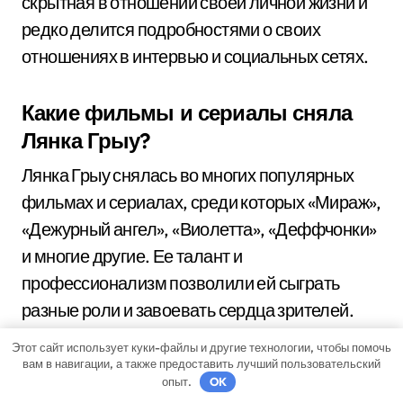
скрытная в отношении своей личной жизни и
редко делится подробностями о своих
отношениях в интервью и социальных сетях.
Какие фильмы и сериалы сняла
Лянка Грыу?
Лянка Грыу снялась во многих популярных
фильмах и сериалах, среди которых «Мираж»,
«Дежурный ангел», «Виолетта», «Деффчонки»
и многие другие. Ее талант и
профессионализм позволили ей сыграть
разные роли и завоевать сердца зрителей.
Этот сайт использует куки-файлы и другие технологии, чтобы помочь
Какие известные фильмы с
вам в навигации, а также предоставить лучший пользовательский
опыт.
OK
участием Лянки Грыу?