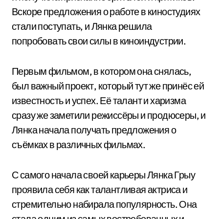
Вскоре предложения о работе в киностудиях
стали поступать, и Лянка решила
попробовать свои силы в киноиндустрии.
Первым фильмом, в котором она снялась,
был важный проект, который тут же принёс ей
известность и успех. Её талант и харизма
сразу же заметили режиссёры и продюсеры, и
Лянка начала получать предложения о
съёмках в различных фильмах.
С самого начала своей карьеры Лянка Грыу
проявила себя как талантливая актриса и
стремительно набирала популярность. Она
стала одним из самых востребованных и