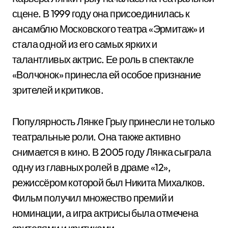
сцене. В 1999 году она присоединилась к
ансамблю Московского театра «Эрмитаж» и
стала одной из его самых ярких и
талантливых актрис. Ее роль в спектакле
«Волчонок» принесла ей особое признание
зрителей и критиков.
Популярность Лянке Грыу принесли не только
театральные роли. Она также активно
снимается в кино. В 2005 году Лянка сыграла
одну из главных ролей в драме «12»,
режиссёром которой был Никита Михалков.
Фильм получил множество премий и
номинации, а игра актрисы была отмечена