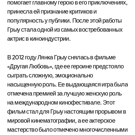
помогает главному герою в его приключениях,
принесла ей признание критиков и
популярность у публики. После этой работы
Грыу стала одной из самых востребованных
актрис в киноиндустрии.
В 2012 году Лянка Грыу снялась в фильме
«Другая Любовь», где ее героине предстояло
сыграть сложную, эмоционально
насыщенную роль. Ее выдающаяся игра была
отмечена премией за лучшую женскую роль
на международном кинофестивале. Этот
фильм стал для Грыу настоящим прорывом в
мировой кинематографии, а ее актерское
мастерство было отмечено многочисленными