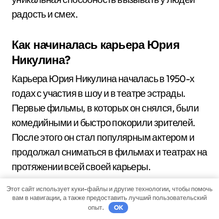
радость и смех.
Как начиналась карьера Юрия
Никулина?
Карьера Юрия Никулина началась в 1950-х
годах с участия в шоу и в театре эстрады.
Первые фильмы, в которых он снялся, были
комедийными и быстро покорили зрителей.
После этого он стал популярным актером и
продолжал сниматься в фильмах и театрах на
протяжении всей своей карьеры.
Этот сайт использует куки-файлы и другие технологии, чтобы помочь
Какие еще достижения есть у
вам в навигации, а также предоставить лучший пользовательский
опыт.
OK
Юрия Никулина помимо актерской