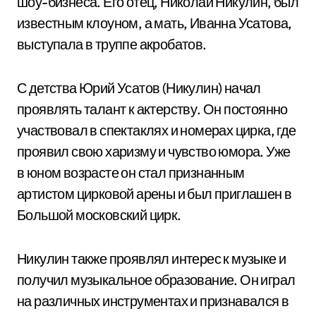
шоу-бизнеса. Его отец, Николай Никулин, был
известным клоуном, а мать, Иванна Усатова,
выступала в труппе акробатов.
С детства Юрий Усатов (Никулин) начал
проявлять талант к актерству. Он постоянно
участвовал в спектаклях и номерах цирка, где
проявил свою харизму и чувство юмора. Уже
в юном возрасте он стал признанным
артистом цирковой арены и был приглашен в
Большой московский цирк.
Никулин также проявлял интерес к музыке и
получил музыкальное образование. Он играл
на различных инструментах и признавался в