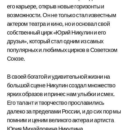
его карьере, открыв новые горизонты и
возможности. Он не только стал известным
актером театра и кино, но и основал свой
собственный цирк «Юрий Никулин и его
друзья», который стал одним из самых
популярных и любимых цирков в Советском
Союзе.
В своей богатой и удивительной жизни на
большой сцене Никулин создал множество
ярких образов и принес нам улыбки и смех.
Его талант и творчество прославились
далеко за пределами России, и до сих пор мы
помним и ценим великого актера и артиста
Юрия Михайловича Никулина.