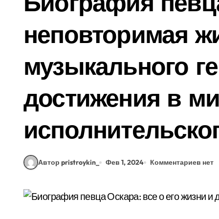
Биография певц
неповторимая ж
музыкального ген
достижения в м
исполнительског
Автор pristroykin_
Фев 1, 2024
Комментариев нет