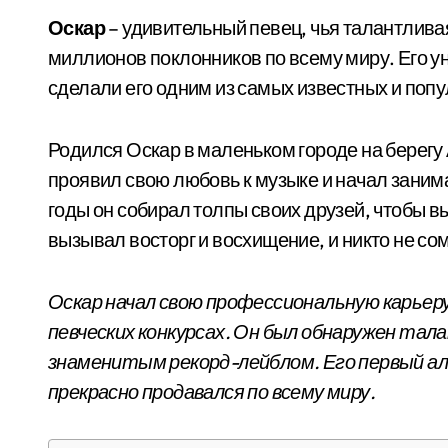
Оскар
– удивительный певец, чья талантлива
миллионов поклонников по всему миру. Его у
сделали его одним из самых известных и поп
Родился Оскар в маленьком городе на берегу 
проявил свою любовь к музыке и начал зани
годы он собирал толпы своих друзей, чтобы в
вызывал восторг и восхищение, и никто не со
Оскар начал свою профессиональную карьеру
певческих конкурсах. Он был обнаружен та
знаменитым рекорд-лейблом. Его первый ал
прекрасно продавался по всему миру.