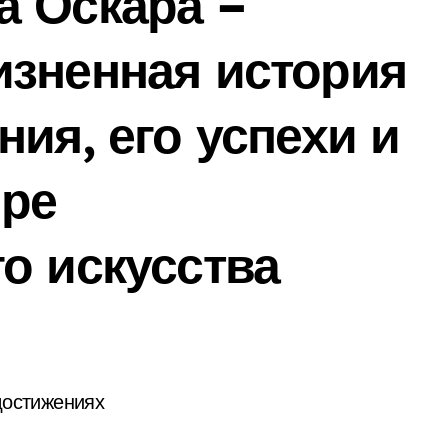
а Оскара –
изненная история
ия, его успехи и
ире
о искусства