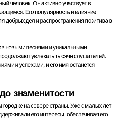
й человек. Он активно участвует в
ающимся. Его популярность и влияние
я добрых дел и распространения позитива в
ов новыми песнями и уникальными
е продолжают увлекать тысячи слушателей.
ями и успехами, и его имя останется
 до знаменитости
 городке на севере страны. Уже с малых лет
оддерживали его интересы, обеспечивая его