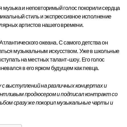
я музыка и неповторимый голос покорили сердца
никальный стиль и экспрессивное исполнение
улярных артистов нашего времени.
Атлантического океана. С самого детства он
маться музыкальным искусством. Уже в школьные
ыступать на местных талант-шоу. Его голос
мневался в его ярком будущем как певца.
 с выступлений на различных концертах и
лантливым продюсером и подписал контракт со
ьбом сразу же покорил музыкальные чарты и