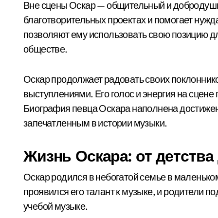
Вне сцены Оскар — общительный и добродушны
благотворительных проектах и помогает нужд
позволяют ему использовать свою позицию дл
обществе.
Оскар продолжает радовать своих поклонник
выступлениями. Его голос и энергия на сцен
Биография певца Оскара наполнена достижени
запечатленным в истории музыки.
Жизнь Оскара: от детства
Оскар родился в небогатой семье в маленьком
проявился его талант к музыке, и родители п
учебой музыке.