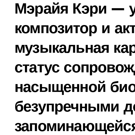
Мэрайя Кэри — 
композитор и акт
музыкальная ка
статус сопрово
насыщенной био
безупречными д
запоминающейся