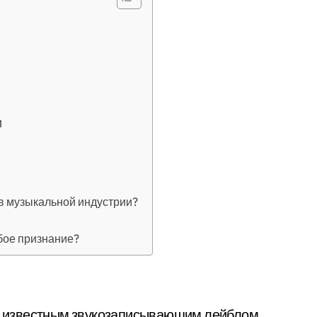
и
в музыкальной индустрии?
бое признание?
т с известным звукозаписывающим лейблом