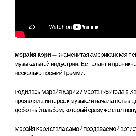
Мэрайя Кэри
— знаменитая американская певи
музыкальной индустрии. Ее талант и проникн
несколько премий Грэмми.
Родилась Мэрайя Кэри 27 марта 1969 года в Х
проявляла интерес к музыке и начала петь в ц
дебютный альбом, который сразу же стал поп
Мэрайя Кэри стала самой продаваемой артист