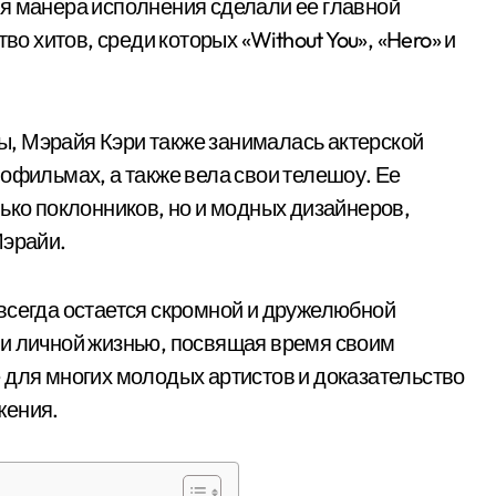
я манера исполнения сделали ее главной
во хитов, среди которых «Without You», «Hero» и
, Мэрайя Кэри также занималась актерской
офильмах, а также вела свои телешоу. Ее
ько поклонников, но и модных дизайнеров,
Мэрайи.
всегда остается скромной и дружелюбной
 и личной жизнью, посвящая время своим
 для многих молодых артистов и доказательство
ижения.