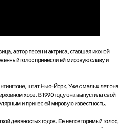
ца, автор песен и актриса, ставшая иконой
овенный голос принесли ей мировую славу и
антингтоне, штат Нью-Йорк. Уже с малых лет она
ерковном хоре. В 1990 году она выпустила свой
улярным и принес ей мировую известность.
кой девяностых годов. Ее неповторимый голос,