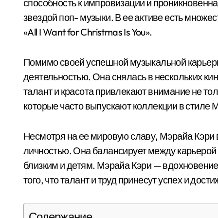
способность к импровизации и проникновенна
звездой поп- музыки. В ее активе есть множест
«All I Want for Christmas Is You».
Помимо своей успешной музыкальной карьеры
деятельностью. Она снялась в нескольких кин
талант и красота привлекают внимание не тол
которые часто выпускают коллекции в стиле 
Несмотря на ее мировую славу, Мэрайа Кэри 
личностью. Она балансирует между карьерой
близким и детям. Мэрайа Кэри — вдохновение
того, что талант и труд принесут успех и дост
Содержание