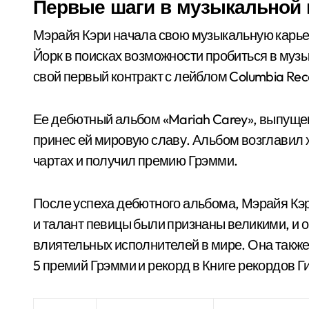
Первые шаги в музыкальной 
Мэрайя Кэри начала свою музыкальную карьеру
Йорк в поисках возможности пробиться в музы
свой первый контракт с лейблом Columbia Rec
Ее дебютный альбом «Mariah Carey», выпущен
принес ей мировую славу. Альбом возглавил хи
чартах и получил премию Грэмми.
После успеха дебютного альбома, Мэрайя Кэр
и талант певицы были признаны великими, и 
влиятельных исполнителей в мире. Она также
5 премий Грэмми и рекорд в Книге рекордов Г