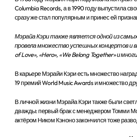
Columbia Records, а в 1990 году выпустила с
сразу же стал популярным и принес ей призна
Мэрайа Кэри также является одной из самы
провела множество успешных концертов и в
of Love», «Hero», «We Belong Together» и многи
В карьере Мэрайи Кэри есть множество награ
19 премий World Music Awards и множество дру
В личной жизни Мэрайа Кэри также были све
дважды: первый брак с менеджером Томми Мот
актёром Ником Кэноно закончился тоже развод