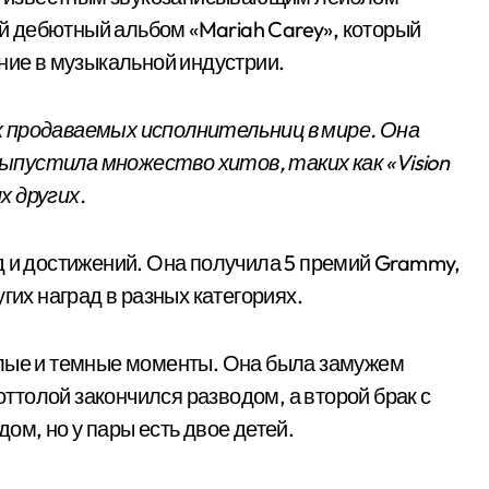
вой дебютный альбом «Mariah Carey», который
ние в музыкальной индустрии.
х продаваемых исполнительниц в мире. Она
ыпустила множество хитов, таких как «Vision
х других.
д и достижений. Она получила 5 премий Grammy,
гих наград в разных категориях.
тлые и темные моменты. Она была замужем
толой закончился разводом, а второй брак с
ом, но у пары есть двое детей.