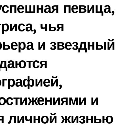
успешная певица,
риса, чья
рьера и звездный
ждаются
графией,
остижениями и
 личной жизнью