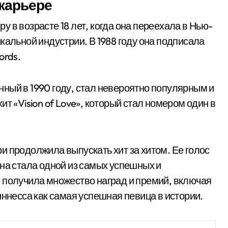
карьере
 в возрасте 18 лет, когда она переехала в Нью-
кальной индустрии. В 1988 году она подписала
ords.
ный в 1990 году, стал невероятно популярным и
т «Vision of Love», который стал номером один в
и продолжила выпускать хит за хитом. Ее голос
она стала одной из самых успешных и
 получила множество наград и премий, включая
иннесса как самая успешная певица в истории.