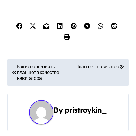
Н
Как использовать
Планшет-навигатор
планшет в качестве
а
навигатора
в
и
By
pristroykin_
г
а