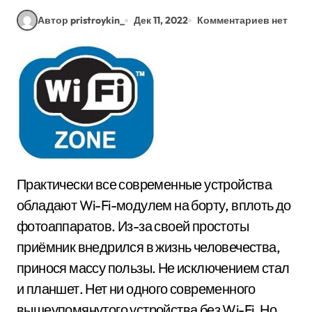
Автор pristroykin_
Дек 11, 2022
Комментариев нет
Практически все современные устройства
обладают Wi-Fi-модулем на борту, вплоть до
фотоаппаратов. Из-за своей простоты
приёмник внедрился в жизнь человечества,
принося массу пользы. Не исключением стал
и планшет. Нет ни одного современного
вышеупомянутого устройства без Wi-Fi. Но