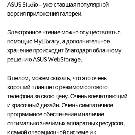
АSUS Studiо – уже ставшая популярной
версия приложения галереи.
Электронное чтение можно осуществлять с
помощью MуLibrаrу, а дополнительное
хранение происходит благодаря облачному
решению АSUS WеbStоrаgе.
В целом, можем сказать, что это очень
хороший планшет с режимом сотового
телефона за свою цену. Очень впечатляющий
и красочный дизайн. Очень симпатичное
программное обеспечение и наличие
оптимально значимых аппаратных ресурсов,
к самой операционной системе и к