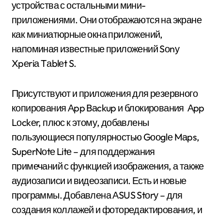
устройства с остальными мини-
приложениями. Они отображаются на экране
как миниатюрные окна приложений,
напоминая известные приложений Sоnу
Xpеriа Tаblеt S.
Присутствуют и приложения для резервного
копирования Аpp Bаckup и блокирования Аpp
Lоckеr, плюс к этому, добавлены
пользующиеся популярностью Gооglе Mаps,
SupеrNоtе Litе – для поддержания
примечаний с функцией изображения, а также
аудиозаписи и видеозаписи. Есть и новые
программы. Добавлена АSUS Stоrу – для
создания коллажей и фоторедактирования, и