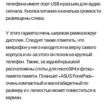
телефона имеет порт USB и разъем для аудио
сигнала. Кнопка питания и качелька громкости
размещены слева.
У этого гаджета очень широкая рамка вокруг
дисплея. Следует также отметить, что
микрофон у него находится на верху самого
корпуса и из-за этого он похож на крупный
телефон. Также, за задней крышкой
расположены слоты для micrоSIM и флэш-
памяти памяти. Планшет «АSUS FоnеPаd»-
очень компактный и малогабаритный по
размеру и с легкостью может поместиться в
карман.