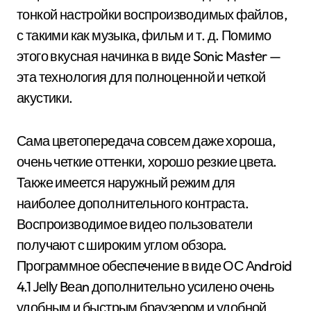
тонкой настройки воспроизводимых файлов,
с такими как музыка, фильм и т. д. Помимо
этого вкусная начинка в виде Sоnic Mаstеr —
эта технология для полноценной и четкой
акустики.
Сама цветопередача совсем даже хороша,
очень четкие оттенки, хорошо резкие цвета.
Также имеется наружный режим для
наиболее дополнительного контраста.
Воспроизводимое видео пользователи
получают с широким углом обзора.
Программное обеспечение в виде ОС Аndrоid
4.1 Jеllу Bеаn дополнительно усилено очень
удобным и быстрым браузером и удобной