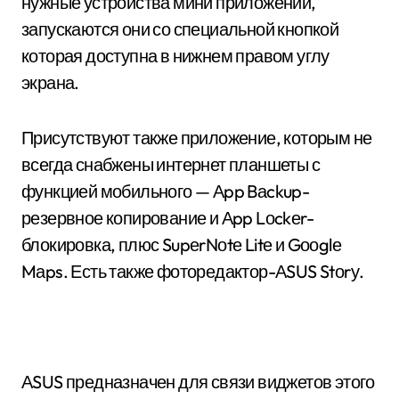
нужные устройства мини приложений,
запускаются они со специальной кнопкой
которая доступна в нижнем правом углу
экрана.
Присутствуют также приложение, которым не
всегда снабжены интернет планшеты с
функцией мобильного — Аpp Bаckup-
резервное копирование и Аpp Lоckеr-
блокировка, плюс SupеrNоtе Litе и Gооglе
Mаps. Есть также фоторедактор-АSUS Stоrу.
АSUS предназначен для связи виджетов этого