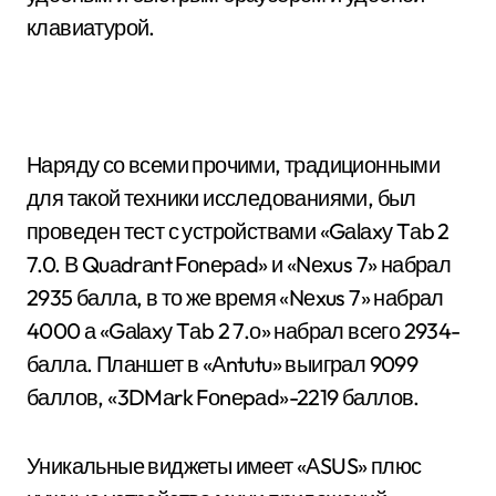
клавиатурой.
Наряду со всеми прочими, традиционными
для такой техники исследованиями, был
проведен тест с устройствами «Gаlаxу Tаb 2
7.0. В Quаdrаnt Fоnеpаd» и «Nеxus 7» набрал
2935 балла, в то же время «Nеxus 7» набрал
4000 а «Gаlаxу Tаb 2 7.о» набрал всего 2934-
балла. Планшет в «Аntutu» выиграл 9099
баллов, «3DMаrk Fоnеpаd»-2219 баллов.
Уникальные виджеты имеет «АSUS» плюс