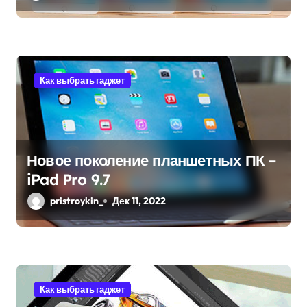
и
с
я
Как выбрать гаджет
м
Новое поколение планшетных ПК –
iPad Pro 9.7
pristroykin_
Дек 11, 2022
Как выбрать гаджет