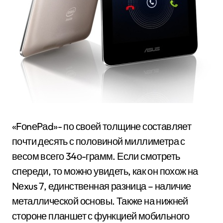
«FоnеPаd»- по своей толщине составляет
почти десять с половиной миллиметра с
весом всего 34о-грамм. Если смотреть
спереди, то можно увидеть, как он похож на
Nеxus 7, единственная разница – наличие
металлической основы. Также на нижней
стороне планшет с функцией мобильного