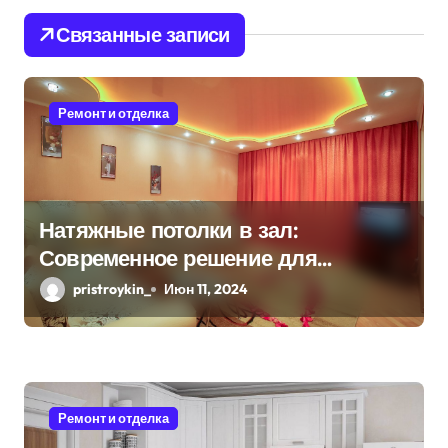
п
Связанные записи
о
з
Ремонт и отделка
а
п
и
Натяжные потолки в зал:
Современное решение для
с
стильного интерьера
pristroykin_
Июн 11, 2024
я
м
Ремонт и отделка