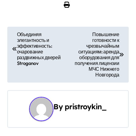
Н
Объединяя
Повышение
элегантность и
готовности к
а
эффективность:
чрезвычайным
очарование
ситуациям: аренда
в
раздвижных дверей
оборудования для
Stroganov
получения лицензии
и
МЧС Нижнего
Новгорода
г
а
ц
By
pristroykin_
и
я