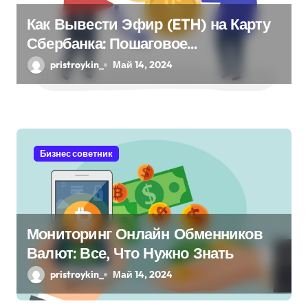
Как Вывести Эфир (ETH) на Карту
Сбербанка: Пошаговое
Руководство
pristroykin_
Май 14, 2024
Бизнес советник
Мониторинг Онлайн Обменников
Валют: Все, Что Нужно Знать
pristroykin_
Май 14, 2024