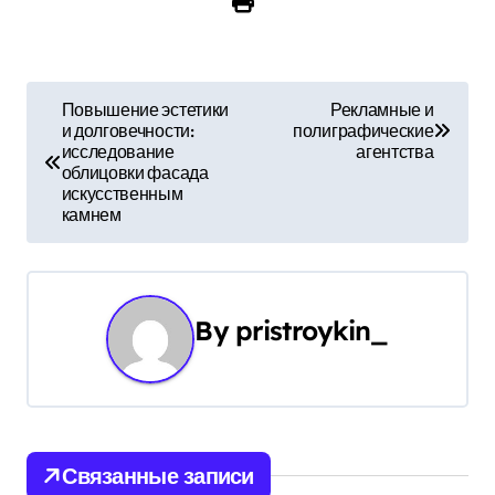
Н
Повышение эстетики
Рекламные и
и долговечности:
полиграфические
а
исследование
агентства
облицовки фасада
в
искусственным
камнем
и
г
а
By
pristroykin_
ц
и
я
Связанные записи